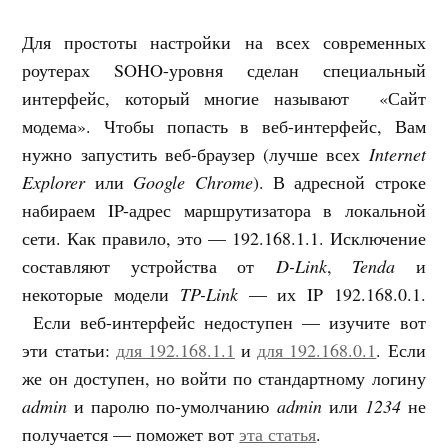
Для простоты настройки на всех современных
роутерах SOHO-уровня сделан специальный
интерфейс, который многие называют «Сайт
модема». Чтобы попасть в веб-интерфейс, Вам
нужно запустить веб-браузер (лучше всех
Internet
Explorer
или
Google Chrome
). В адресной строке
набираем IP-адрес маршрутизатора в локальной
сети. Как правило, это — 192.168.1.1. Исключение
составляют устройства от
D-Link
,
Tenda
и
некоторые модели
TP-Link
— их IP 192.168.0.1.
Если веб-интерфейс недоступен — изучите вот
эти статьи:
для 192.168.1.1
и
для 192.168.0.1
. Если
же он доступен, но войти по стандартному логину
admin
и паролю по-умолчанию
admin
или
1234
не
получается — поможет вот
эта статья
.