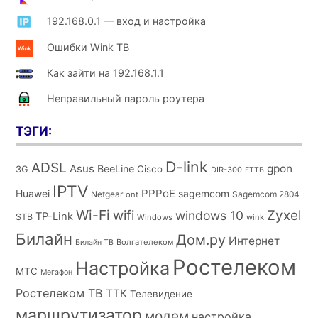
192.168.0.1 — вход и настройка
Ошибки Wink ТВ
Как зайти на 192.168.1.1
Неправильный пароль роутера
ТЭГИ:
D-link
ADSL
Asus
gpon
BeeLine
Cisco
3G
DIR-300
FTTB
IPTV
PPPoE
Huawei
sagemcom
Netgear
Sagemcom 2804
ont
Wi-Fi
wifi
Zyxel
windows 10
TP-Link
STB
Windows
wink
Билайн
Дом.ру
Интернет
Волгателеком
Билайн ТВ
Ростелеком
Настройка
МТС
Мегафон
Ростелеком ТВ
ТТК
Телевидение
маршрутизатор
модем
настройка