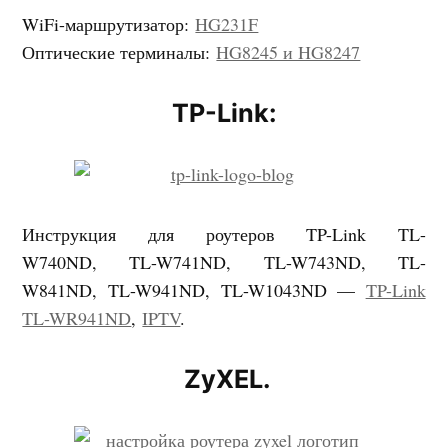
WiFi-маршрутизатор:
HG231F
Оптические терминалы:
HG8245 и HG8247
TP-Link:
Инструкция для роутеров TP-Link TL-
W740ND,
TL-W741ND,
TL-W743ND,
TL-
W841ND,
TL-W941ND,
TL-W1043ND —
TP-Link
TL-WR941ND
,
IPTV
.
ZyXEL.