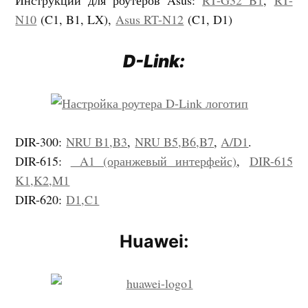
N10
(C1, B1, LX),
Asus RT-N12
(C1, D1)
D-Link:
DIR-300:
NRU B1,B3
,
NRU B5,B6,B7
,
A/D1
.
DIR-615:
A1 (оранжевый интерфейс)
,
DIR-615
K1,K2,M1
DIR-620:
D1,C1
Huawei: