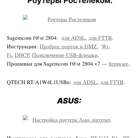
Роутеры Ростелеком.
Sagemcom f@st 2804:
для ADSL
,
для FTTB
.
Инструкции:
Проброс портов и DMZ
,
Wi-
Fi
,
DHCP
,
Подключение USB-флешки
.
Прошивки для Sagemcom f@st 2804 v7 —
firmware
.
QTECH RT-A1W4L1USBn:
для ADSL
,
для FTTB
.
ASUS:
Инструкции для роутеров Asus:
RT-G32 B1
,
RT-