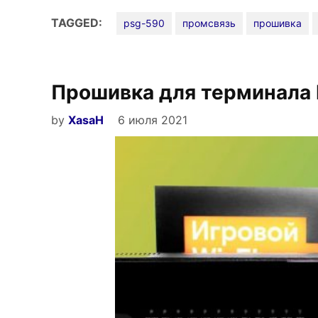
ONT
TAGGED:
psg-590
промсвязь
прошивка
PSG-
590
от
Прошивка для терминала
Ростелеком»
by
XasaH
6 июля 2021