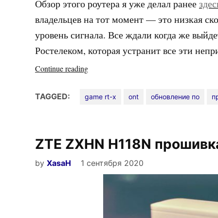
Обзор этого роутера я уже делал ранее
здес
владельцев на тот момент — это низкая ск
уровень сигнала. Все ждали когда же выйд
Ростелеком, которая устранит все эти непр
«Прошивка
Continue reading
для
терминала
TAGGED:
game rt-x
ont
обновление по
п
Huawei
Game
RT-
ZTE ZXHN H118N прошивк
X»
by
XasaH
1 сентября 2020