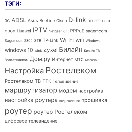
ТЭГИ:
D-link
ADSL
Asus
BeeLine
Cisco
3G
DIR-300
FTTB
IPTV
gpon
PPPoE
Huawei
sagemcom
Netgear
ont
Wi-Fi
wifi
TP-Link
Sagemcom 2804
STB
Windows
Билайн
Zyxel
windows 10
wink
Билайн ТВ
Дом.ру
Интернет
МТС
Волгателеком
Мегафон
Ростелеком
Настройка
Ростелеком ТВ
ТТК
Телевидение
маршрутизатор
модем
настройка
настройка роутера
прошивка
подключение
роутер
роутер Ростелеком
цифровое телевидение