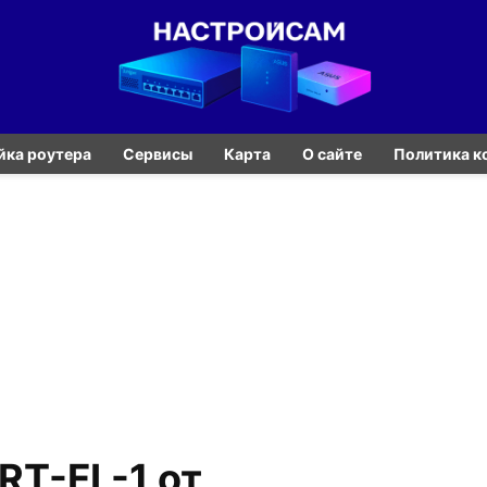
йка роутера
Сервисы
Карта
О сайте
Политика к
T-FL-1 от