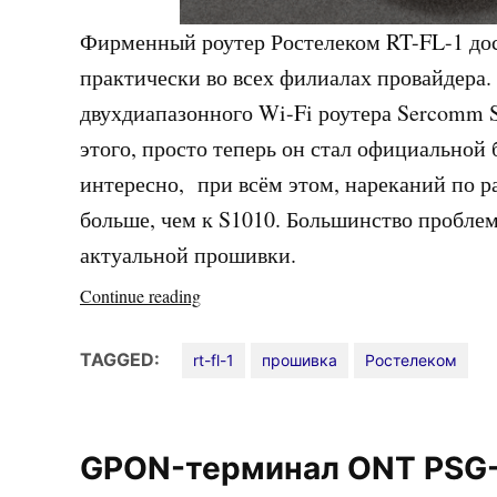
Фирменный роутер Ростелеком RT-FL-1 дос
практически во всех филиалах провайдера
двухдиапазонного Wi-Fi роутера Sercomm S
этого, просто теперь он стал официальной
интересно, при всём этом, нареканий по р
больше, чем к S1010. Большинство проблем
актуальной прошивки.
«Прошивка
Continue reading
Sercomm
RT-
TAGGED:
rt-fl-1
прошивка
Ростелеком
FL-
1
от
GPON-терминал ONT PSG-
Ростелеком»