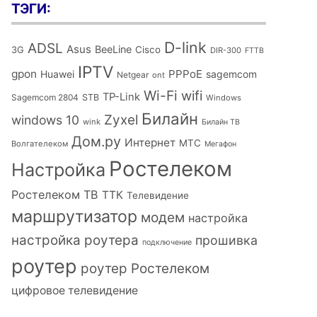
ТЭГИ:
D-link
ADSL
Asus
BeeLine
Cisco
3G
DIR-300
FTTB
IPTV
gpon
PPPoE
Huawei
sagemcom
Netgear
ont
Wi-Fi
wifi
TP-Link
Sagemcom 2804
STB
Windows
Билайн
Zyxel
windows 10
wink
Билайн ТВ
Дом.ру
Интернет
МТС
Волгателеком
Мегафон
Ростелеком
Настройка
Ростелеком ТВ
ТТК
Телевидение
маршрутизатор
модем
настройка
настройка роутера
прошивка
подключение
роутер
роутер Ростелеком
цифровое телевидение