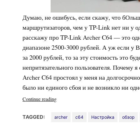
Думаю, не ошибусь, если скажу, что бОль
маршрутизаторов, чем у TP-Link нет ни у 
расскажу про TP-Link Archer C64 — это од
диапазоне 2500-3000 рублей. А уж если у В
за 2000 рублей, то за эту стоимость это бу
непритязательного пользователя. Почему я
Archer C64 простоял у меня на долгосрочно
было ни единого сбоя и не возникло ни од
«TP-
Continue reading
Link
Archer
TAGGED:
archer
c64
Настройка
обзор
C64
—
обзор