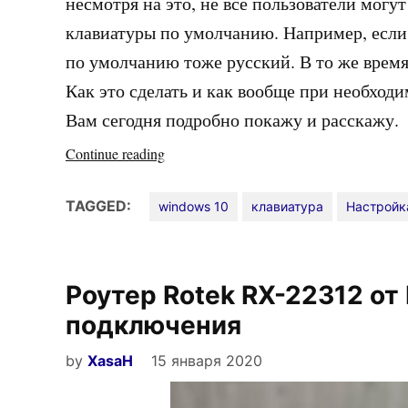
несмотря на это, не все пользователи могу
клавиатуры по умолчанию. Например, если 
по умолчанию тоже русский. В то же время
Как это сделать и как вообще при необхо
Вам сегодня подробно покажу и расскажу.
«Как
Continue reading
изменить
язык
TAGGED:
windows 10
клавиатура
Настройк
в
Windows
10»
Роутер Rotek RX-22312 от
подключения
by
XasaH
15 января 2020