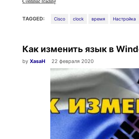
«Настройка
Continue reading
времени
и
TAGGED:
Cisco
clock
время
Настройка
даты
на
Cisco
Как изменить язык в Win
IOS»
by
XasaH
22 февраля 2020