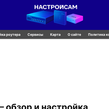
йка роутера
Сервисы
Карта
О сайте
Политика к
— обзор и настройка