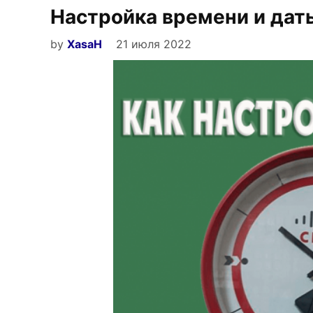
Настройка времени и даты
и
настройка
by
XasaH
21 июля 2022
роутера»