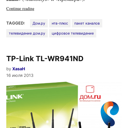
«Дом.ру
Continue reading
на
месяц
TAGGED:
Дом.ру
нтв-плюс
пакет каналов
добавил
телевидение дом.ру
цифровое телевидение
НТВ-
плюс
в
пакет
TP-Link TL-WR941ND
Базовый»
by
XasaH
16 июля 2013