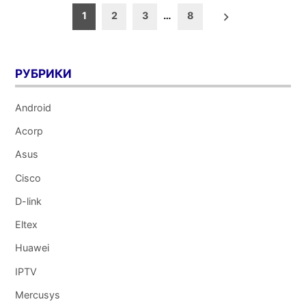
Пагинация
1
2
3
…
8
записей
РУБРИКИ
Android
Acorp
Asus
Cisco
D-link
Eltex
Huawei
IPTV
Mercusys