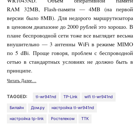
WR1043ND. Объем оперативной памяти
RAM 32MB, Flash-памяти — 4MB (на первой
версии было 8MB). Для недорого маршрутизатора
в ценовом диапазоне до 2000 рублей это хорошо. В
плане беспроводной сети тоже все выглядит весьма
внушительно — 3 антенны WiFi в режиме MIMO
по 5 dBi. Проще говоря, проблем с беспроводной
сетью в стандартных условиях не должно быть в
принципе.
Читать Далее…
TAGGED:
tl-wr941nd
TP-Link
wifi tl-wr941nd
Билайн
Дом.ру
настройка tl-wr941nd
настройка tp-link
Ростелеком
ТТК