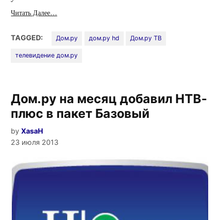
Читать Далее…
TAGGED:
Дом.ру
дом.ру hd
Дом.ру ТВ
телевидение дом.ру
Дом.ру на месяц добавил НТВ-
плюс в пакет Базовый
by
XasaH
23 июля 2013