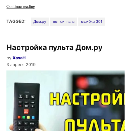
«Дом.ру
Continue reading
и
ошибка
TAGGED:
Дом.ру
нет сигнала
ошибка 301
301:
Нет
сигнала
Настройка пульта Дом.ру
на
телевизоре»
by
XasaH
3 апреля 2019