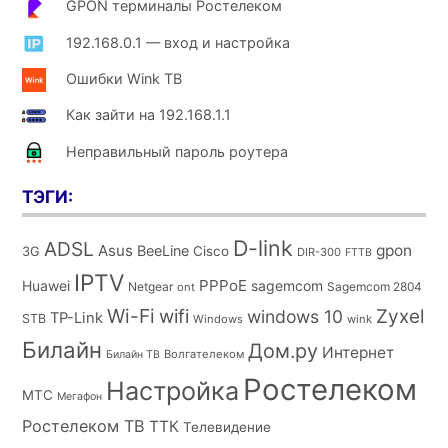
GPON терминалы Ростелеком
192.168.0.1 — вход и настройка
Ошибки Wink ТВ
Как зайти на 192.168.1.1
Неправильный пароль роутера
ТЭГИ:
D-link
ADSL
Asus
gpon
BeeLine
Cisco
3G
DIR-300
FTTB
IPTV
PPPoE
Huawei
sagemcom
Netgear
Sagemcom 2804
ont
Wi-Fi
wifi
Zyxel
windows 10
TP-Link
STB
Windows
wink
Билайн
Дом.ру
Интернет
Волгателеком
Билайн ТВ
Ростелеком
Настройка
МТС
Мегафон
Ростелеком ТВ
ТТК
Телевидение