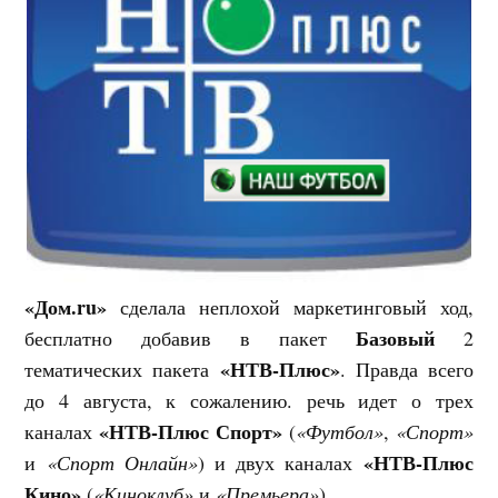
«Дом.ru»
сделала неплохой маркетинговый ход,
Базовый
бесплатно добавив в пакет
2
«НТВ-Плюс»
тематических пакета
. Правда всего
до 4 августа, к сожалению. речь идет о трех
«НТВ-Плюс Спорт»
каналах
(
«Футбол»
,
«Спорт»
«НТВ-Плюс
и
«Спорт Онлайн»
) и двух каналах
Кино»
(
«Киноклуб»
и
«Премьера»
).