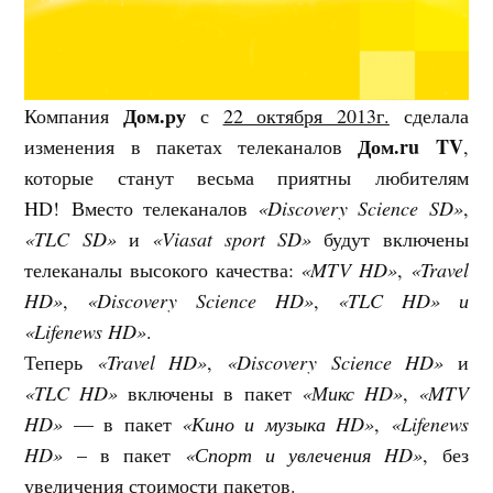
Дом.ру
Компания
с
22 октября 2013г.
сделала
Дом.ru TV
изменения в пакетах телеканалов
,
которые станут весьма приятны любителям
HD! Вместо телеканалов
«Discovery Science SD»
,
«TLC SD»
и
«Viasat sport SD»
будут включены
телеканалы высокого качества:
«MTV HD»
,
«Travel
HD»
,
«Discovery Science HD»
,
«TLC HD» и
«Lifenews HD»
.
Теперь
«Travel HD»
,
«Discovery Science HD»
и
«TLC HD»
включены в пакет
«Микс HD»
,
«MTV
HD»
— в пакет
«Кино и музыка HD»
,
«Lifenews
HD»
– в пакет
«Спорт и увлечения HD»
, без
увеличения стоимости пакетов.