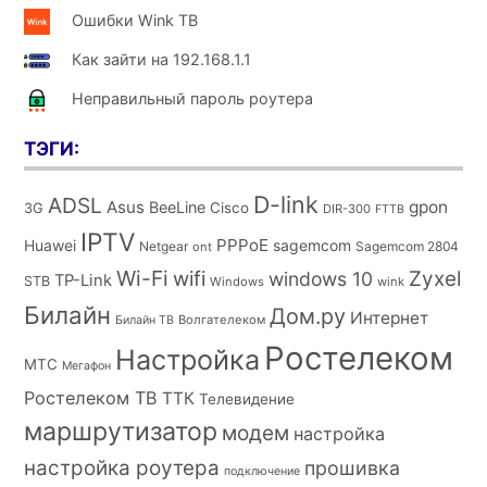
Ошибки Wink ТВ
Как зайти на 192.168.1.1
Неправильный пароль роутера
ТЭГИ:
D-link
ADSL
Asus
gpon
BeeLine
Cisco
3G
DIR-300
FTTB
IPTV
PPPoE
Huawei
sagemcom
Netgear
Sagemcom 2804
ont
Wi-Fi
wifi
Zyxel
windows 10
TP-Link
STB
Windows
wink
Билайн
Дом.ру
Интернет
Волгателеком
Билайн ТВ
Ростелеком
Настройка
МТС
Мегафон
Ростелеком ТВ
ТТК
Телевидение
маршрутизатор
модем
настройка
настройка роутера
прошивка
подключение