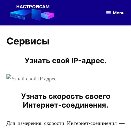
Skip
to
Menu
Настройка
content
оборудования
Сервисы
Узнать свой IP-адрес.
Узнать скорость своего
Интернет-соединения.
Для измерения скорости Интернет-соединения —
кликните по значку: