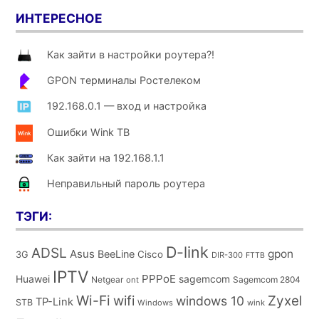
ИНТЕРЕСНОЕ
Как зайти в настройки роутера?!
GPON терминалы Ростелеком
192.168.0.1 — вход и настройка
Ошибки Wink ТВ
Как зайти на 192.168.1.1
Неправильный пароль роутера
ТЭГИ:
D-link
ADSL
Asus
gpon
BeeLine
Cisco
3G
DIR-300
FTTB
IPTV
PPPoE
Huawei
sagemcom
Netgear
Sagemcom 2804
ont
Wi-Fi
wifi
Zyxel
windows 10
TP-Link
STB
Windows
wink