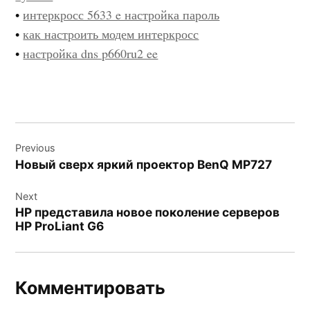
•
интеркросс 5633 e настройка пароль
•
как настроить модем интеркросс
•
настройка dns p660ru2 ee
Навигация
Previous
по
Новый сверх яркий проектор BenQ MP727
записям
Next
HP представила новое поколение серверов
НР ProLiant G6
Комментировать