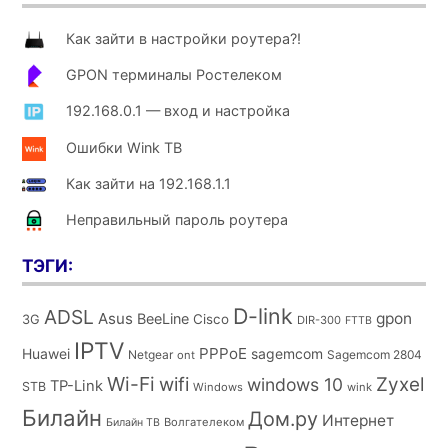
Как зайти в настройки роутера?!
GPON терминалы Ростелеком
192.168.0.1 — вход и настройка
Ошибки Wink ТВ
Как зайти на 192.168.1.1
Неправильный пароль роутера
ТЭГИ:
D-link
ADSL
Asus
gpon
BeeLine
Cisco
3G
DIR-300
FTTB
IPTV
PPPoE
Huawei
sagemcom
Netgear
Sagemcom 2804
ont
Wi-Fi
wifi
Zyxel
windows 10
TP-Link
STB
Windows
wink
Билайн
Дом.ру
Интернет
Волгателеком
Билайн ТВ