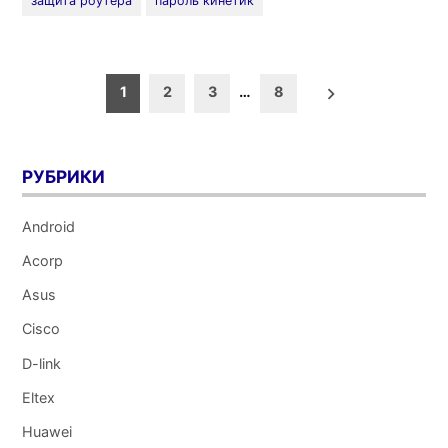
защита роутера
пароль кинетик
роутере
Keenetic
от
Zyxel»
Пагинация
1
2
3
…
8
записей
РУБРИКИ
Android
Acorp
Asus
Cisco
D-link
Eltex
Huawei