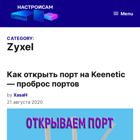
Skip
to
Menu
Настройка
content
оборудования
CATEGORY:
Zyxel
Как открыть порт на Keenetic
— проброс портов
by
XasaH
21 августа 2020