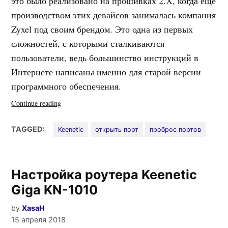
это было реализовано на прошивках 2.Х, когда ещё
производством этих девайсов занималась компания
Zyxel под своим брендом. Это одна из первых
сложностей, с которыми сталкиваются
пользователи, ведь большинство инструкций в
Интернете написаны именно для старой версии
программного обеспечения.
«Как
Continue reading
открыть
порт
TAGGED:
Keenetic
открыть порт
проброс портов
на
Keenetic
—
Настройка роутера Keenetic
проброс
портов»
Giga KN-1010
by
XasaH
15 апреля 2018