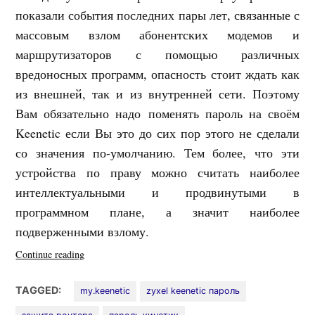
показали события последних пары лет, связанные с
массовым взлом абонентских модемов и
маршрутизаторов с помощью различных
вредоносных программ, опасность стоит ждать как
из внешней, так и из внутренней сети. Поэтому
Вам обязательно надо поменять пароль на своём
Keenetic если Вы это до сих пор этого не сделали
со значения по-умолчанию. Тем более, что эти
устройства по праву можно считать наиболее
интеллектуальными и продвинутыми в
программном плане, а значит наиболее
подверженными взлому.
«Как
Continue reading
поменять
пароль
TAGGED:
my.keenetic
zyxel keenetic пароль
на