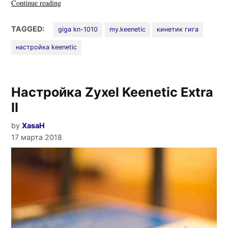
«Настройка
Continue reading
роутера
Keenetic
TAGGED:
giga kn-1010
my.keenetic
кинетик гига
Giga
настройка keenetic
KN-
1010»
Настройка Zyxel Keenetic Extra
II
by
XasaH
17 марта 2018