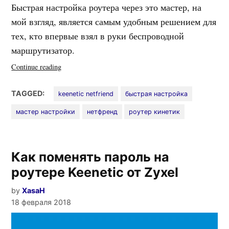
Быстрая настройка роутера через это мастер, на
мой взгляд, является самым удобным решением для
тех, кто впервые взял в руки беспроводной
маршрутизатор.
«NetFriend
Continue reading
—
быстрая
TAGGED:
keenetic netfriend
быстрая настройка
настройка
мастер настройки
нетфренд
роутер кинетик
в
My.Keenetic.Net»
Как поменять пароль на
роутере Keenetic от Zyxel
by
XasaH
18 февраля 2018