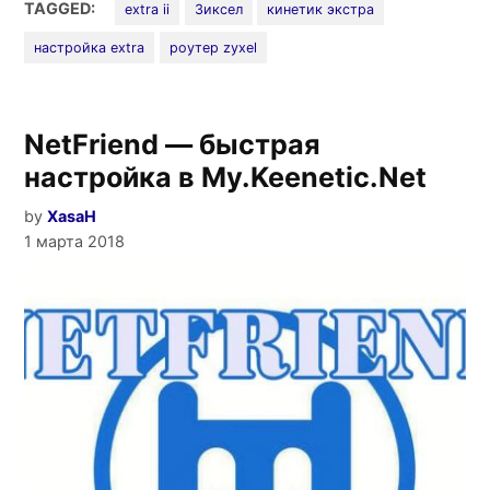
Keenetic
TAGGED:
extra ii
Зиксел
кинетик экстра
Extra
настройка extra
роутер zyxel
II»
NetFriend — быстрая
настройка в My.Keenetic.Net
by
XasaH
1 марта 2018