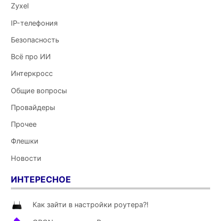
Zyxel
IP-телефония
maks
:
17 апреля 2014 в 13:15
Безопасность
Всё про ИИ
Скажите пожалуйста можно ли его настроить в качестве
повторителя?
Интеркросс
Навигация
Общие вопросы
Previous
по
Провайдеры
комментариям
Прочее
Флешки
Новости
ИНТЕРЕСНОЕ
Как зайти в настройки роутера?!