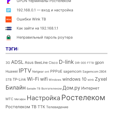
GPON терминалы Ростелеком
192.168.0.1 — вход и настройка
Ошибки Wink ТВ
Как зайти на 192.168.1.1
Неправильный пароль роутера
ТЭГИ:
D-link
ADSL
Asus
gpon
BeeLine
Cisco
3G
DIR-300
FTTB
IPTV
PPPoE
Huawei
sagemcom
Netgear
Sagemcom 2804
ont
Wi-Fi
wifi
Zyxel
windows 10
TP-Link
STB
Windows
wink
Билайн
Дом.ру
Интернет
Волгателеком
Билайн ТВ
Ростелеком
Настройка
МТС
Мегафон
Ростелеком ТВ
ТТК
Телевидение