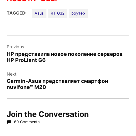
TAGGED:
Asus
RT-G32
роутер
Навигация
Previous
по
HP представила новое поколение серверов
записям
НР ProLiant G6
Next
Garmin-Asus представляет смартфон
nuvifone™ M20
Join the Conversation
69 Comments