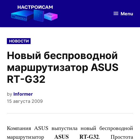
Skip
to
Menu
Настройка
content
оборудования
POSTED
НОВОСТИ
IN
Новый беспроводной
маршрутизатор ASUS
RT-G32
by
Informer
15 августа 2009
Компания ASUS выпустила новый беспроводной
ASUS RT-G32
маршрутизатор
. Простота