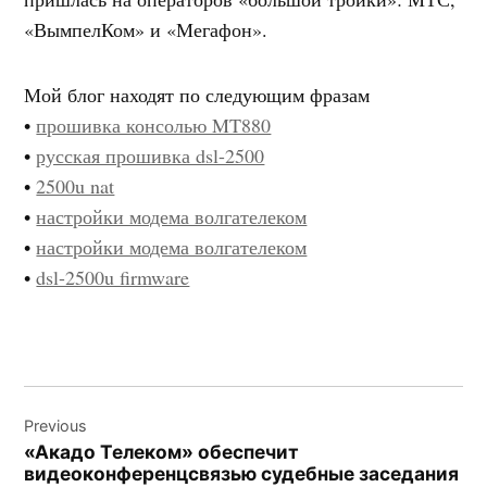
«ВымпелКом» и «Мегафон».
Мой блог находят по следующим фразам
•
прошивка консолью MT880
•
русская прошивка dsl-2500
•
2500u nat
•
настройки модема волгателеком
•
настройки модема волгателеком
•
dsl-2500u firmware
Навигация
Previous
по
«Акадо Телеком» обеспечит
записям
видеоконференцсвязью судебные заседания