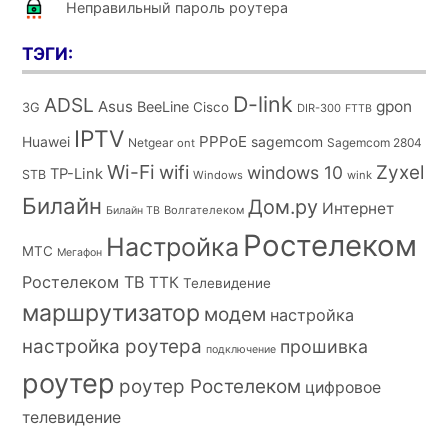
Неправильный пароль роутера
ТЭГИ:
D-link
ADSL
Asus
gpon
BeeLine
Cisco
3G
DIR-300
FTTB
IPTV
PPPoE
Huawei
sagemcom
Netgear
Sagemcom 2804
ont
Wi-Fi
wifi
Zyxel
windows 10
TP-Link
STB
Windows
wink
Билайн
Дом.ру
Интернет
Волгателеком
Билайн ТВ
Ростелеком
Настройка
МТС
Мегафон
Ростелеком ТВ
ТТК
Телевидение
маршрутизатор
модем
настройка
настройка роутера
прошивка
подключение
роутер
роутер Ростелеком
цифровое
телевидение