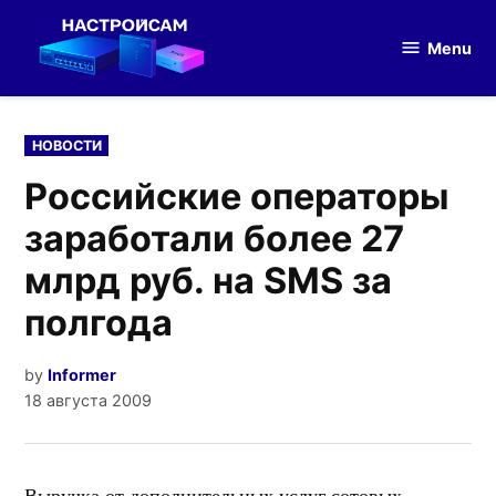
Skip
to
Menu
Настройка
content
оборудования
POSTED
НОВОСТИ
IN
Российские операторы
заработали более 27
млрд руб. на SMS за
полгода
by
Informer
18 августа 2009
Выручка от дополнительных услуг сотовых