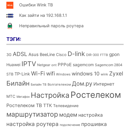
Ошибки Wink ТВ
Как зайти на 192.168.1.1
Неправильный пароль роутера
ТЭГИ:
D-link
ADSL
Asus
gpon
BeeLine
Cisco
3G
DIR-300
FTTB
IPTV
PPPoE
Huawei
sagemcom
Netgear
Sagemcom 2804
ont
Wi-Fi
wifi
Zyxel
windows 10
TP-Link
STB
Windows
wink
Билайн
Дом.ру
Интернет
Волгателеком
Билайн ТВ
Ростелеком
Настройка
МТС
Мегафон
Ростелеком ТВ
ТТК
Телевидение
маршрутизатор
модем
настройка
настройка роутера
прошивка
подключение