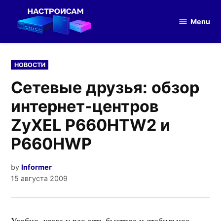
Skip
to
Menu
Настройка
content
оборудования
POSTED
НОВОСТИ
IN
Сетевые друзья: обзор
интернет-центров
ZyXEL P660HTW2 и
P660HWP
by
Informer
15 августа 2009
Удобно, когда у вас есть быстрое и стабильное