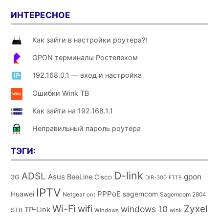
ИНТЕРЕСНОЕ
Как зайти в настройки роутера?!
GPON терминалы Ростелеком
192.168.0.1 — вход и настройка
Ошибки Wink ТВ
Как зайти на 192.168.1.1
Неправильный пароль роутера
ТЭГИ:
D-link
ADSL
Asus
gpon
BeeLine
Cisco
3G
DIR-300
FTTB
IPTV
PPPoE
Huawei
sagemcom
Netgear
Sagemcom 2804
ont
Wi-Fi
wifi
Zyxel
windows 10
TP-Link
STB
Windows
wink