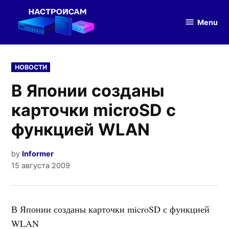
Skip
to
Menu
Настройка
content
оборудования
POSTED
НОВОСТИ
IN
В Японии созданы
карточки microSD с
функцией WLAN
by
Informer
15 августа 2009
В Японии созданы карточки microSD с функцией
WLAN