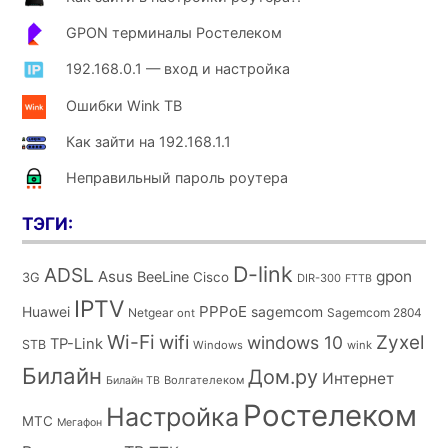
GPON терминалы Ростелеком
192.168.0.1 — вход и настройка
Ошибки Wink ТВ
Как зайти на 192.168.1.1
Неправильный пароль роутера
ТЭГИ:
D-link
ADSL
Asus
gpon
BeeLine
Cisco
3G
DIR-300
FTTB
IPTV
PPPoE
Huawei
sagemcom
Netgear
Sagemcom 2804
ont
Wi-Fi
wifi
Zyxel
windows 10
TP-Link
STB
Windows
wink
Билайн
Дом.ру
Интернет
Волгателеком
Билайн ТВ
Ростелеком
Настройка
МТС
Мегафон