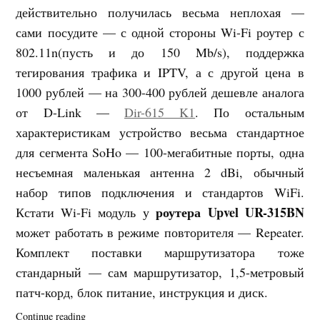
действительно получилась весьма неплохая —
сами посудите — с одной стороны Wi-Fi роутер с
802.11n(пусть и до 150 Mb/s), поддержка
тегирования трафика и IPTV, а с другой цена в
1000 рублей — на 300-400 рублей дешевле аналога
от D-Link —
Dir-615 K1
. По остальным
характеристикам устройство весьма стандартное
для сегмента SoHo — 100-мегабитные порты, одна
несъемная маленькая антенна 2 dBi, обычный
набор типов подключения и стандартов WiFi.
роутера
Upvel UR-315BN
Кстати Wi-Fi модуль у
может работать в режиме повторителя — Repeater.
Комплект поставки маршрутизатора тоже
стандарный — сам маршрутизатор, 1,5-метровый
патч-корд, блок питание, инструкция и диск.
«Upvel
Continue reading