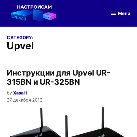
Skip
to
Menu
Настройка
content
оборудования
CATEGORY:
Upvel
Инструкции для Upvel UR-
315BN и UR-325BN
by
XasaH
27 декабря 2012