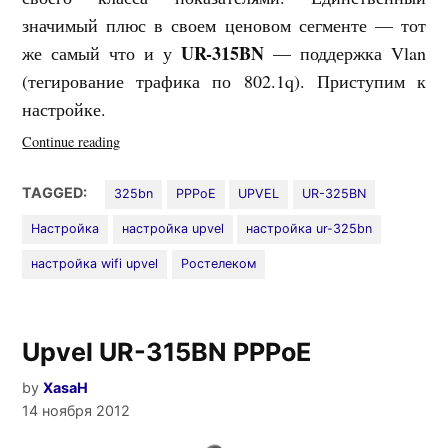
значимый плюс в своем ценовом сегменте — тот
UR-315BN
же самый что и у
— поддержка Vlan
(тегирование трафика по 802.1q). Приступим к
настройке.
«Upvel
Continue reading
UR-
325BN
TAGGED:
325bn
PPPoE
UPVEL
UR-325BN
PPPoE»
Настройка
настройка upvel
настройка ur-325bn
настройка wifi upvel
Ростелеком
Upvel UR-315BN PPPoE
by
XasaH
14 ноября 2012