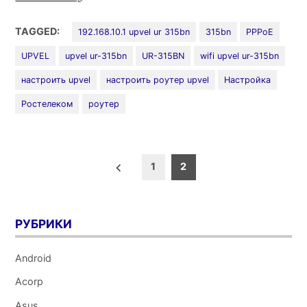
UR-
315BN
TAGGED:
192.168.10.1 upvel ur 315bn
315bn
PPPoE
PPPoE»
UPVEL
upvel ur-315bn
UR-315BN
wifi upvel ur-315bn
настроить upvel
настроить роутер upvel
Настройка
Ростелеком
роутер
Пагинация
1
2
записей
РУБРИКИ
Android
Acorp
Asus