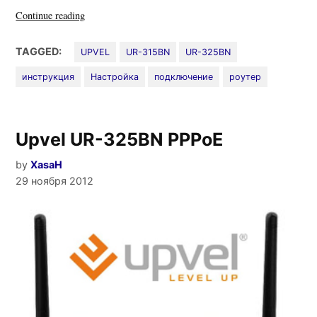
«Инструкции
Continue reading
для
Upvel
TAGGED:
UPVEL
UR-315BN
UR-325BN
UR-
инструкция
Настройка
подключение
роутер
315BN
и
UR-
325BN»
Upvel UR-325BN PPPoE
by
XasaH
29 ноября 2012