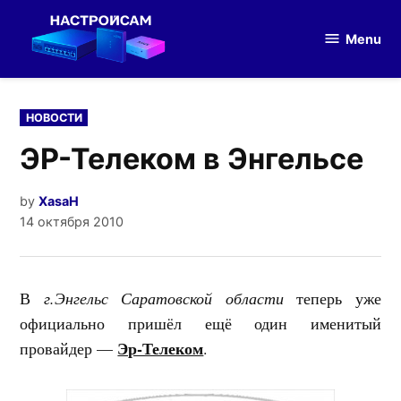
Skip
to
Menu
Настройка
content
оборудования
POSTED
НОВОСТИ
IN
ЭР-Телеком в Энгельсе
by
XasaH
14 октября 2010
В
г.Энгельс Саратовской области
теперь уже
официально пришёл ещё один именитый
Эр-Телеком
провайдер —
.