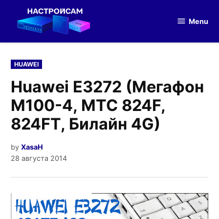
Skip
to
Menu
Настройка
content
оборудования
POSTED
HUAWEI
IN
Huawei E3272 (Мегафон
M100-4, МТС 824F,
824FT, Билайн 4G)
by
XasaH
28 августа 2014