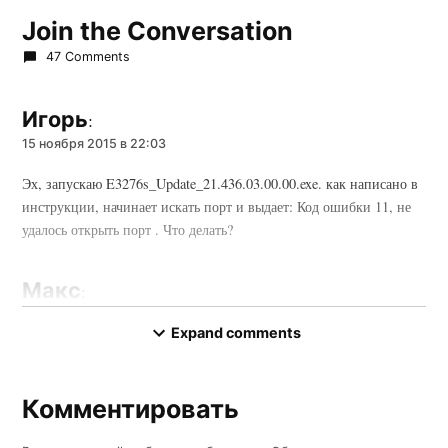
Join the Conversation
47 Comments
Игорь
:
15 ноября 2015 в 22:03
Эх, запускаю E3276s_Update_21.436.03.00.00.exe. как написано в
инструкции, начинает искать порт и выдает: Код ошибки 11, не
удалось открыть порт . Что делать?
Макс
:
16 декабря 2015 в 21:13
Expand comments
Вводная: имеется usb модем Мегафон 4G (Huawei E3272S,
Мегафон М100-4). Необходимо сделать его всеядным.
Комментировать
Комментировать
1. найти под крышкой модема IMEI
2. Узнать какая версия прошивки стоит. Для этого установить