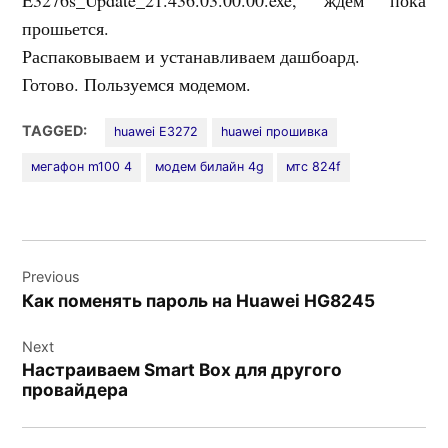
E3276s_Update_21.436.03.00.00.exe, ждем пока
прошьется.
Распаковываем и устанавливаем дашбоард.
Готово. Пользуемся модемом.
TAGGED:
huawei E3272
huawei прошивка
мегафон m100 4
модем билайн 4g
мтс 824f
Навигация
Previous
по
Как поменять пароль на Huawei HG8245
записям
Next
Настраиваем Smart Box для другого
провайдера