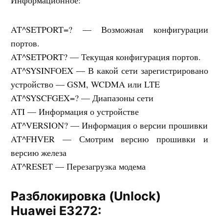
Информационное:
AT^SETPORT=? — Возможная конфигурации
портов.
AT^SETPORT? — Текущая конфигурация портов.
AT^SYSINFOEX — В какой сети зарегистрировано
устройство — GSM, WCDMA или LTE
AT^SYSCFGEX=? — Диапазоны сети
ATI — Информация о устройстве
AT^VERSION? — Информация о версии прошивки
AT^FHVER — Смотрим версию прошивки и
версию железа
AT^RESET — Перезагрузка модема
Разблокировка (Unlock)
Huawei E3272: