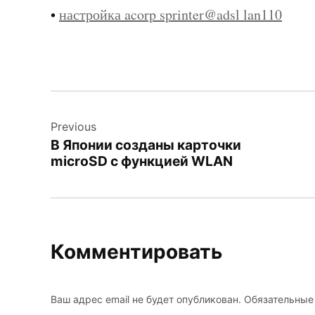
•
настройка acorp sprinter@adsl lan110
Навигация
Previous
по
В Японии созданы карточки
записям
microSD с функцией WLAN
Комментировать
Ваш адрес email не будет опубликован.
Обязательные