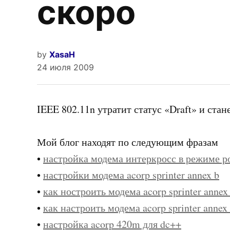
скоро
by
XasaH
24 июля 2009
IEEE 802.11n утратит статус «Draft» и ста
Мой блог находят по следующим фразам
•
настройка модема интеркросс в режиме р
•
настройки модема acorp sprinter annex b
•
как ностроить модема acorp sprinter annex
•
как настроить модема acorp sprinter annex
•
настройка acorp 420m для dc++