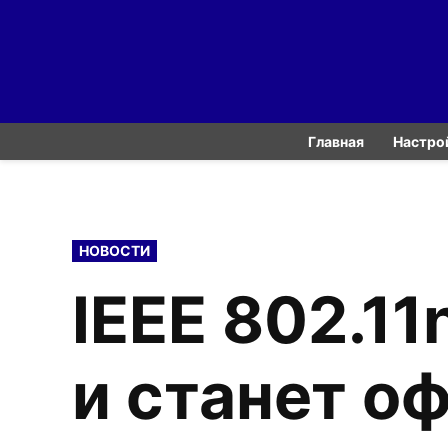
Skip
to
content
Главная
Настро
POSTED
НОВОСТИ
IN
IEEE 802.11
и станет о