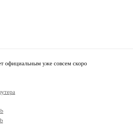
нет официальным уже совсем скоро
оутера
 b
 b