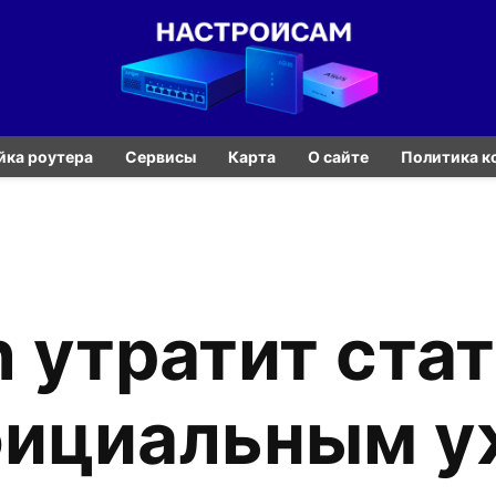
йка роутера
Сервисы
Карта
О сайте
Политика к
n утратит стат
фициальным у