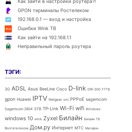
Как зайти в настройки роутера?!
GPON терминалы Ростелеком
192.168.0.1 — вход и настройка
Ошибки Wink ТВ
Как зайти на 192.168.1.1
Неправильный пароль роутера
ТЭГИ:
D-link
ADSL
Asus
BeeLine
Cisco
3G
DIR-300
FTTB
IPTV
gpon
PPPoE
Huawei
sagemcom
Netgear
ont
Wi-Fi
wifi
TP-Link
Sagemcom 2804
STB
Windows
Билайн
Zyxel
windows 10
wink
Билайн ТВ
Дом.ру
Интернет
МТС
Волгателеком
Мегафон