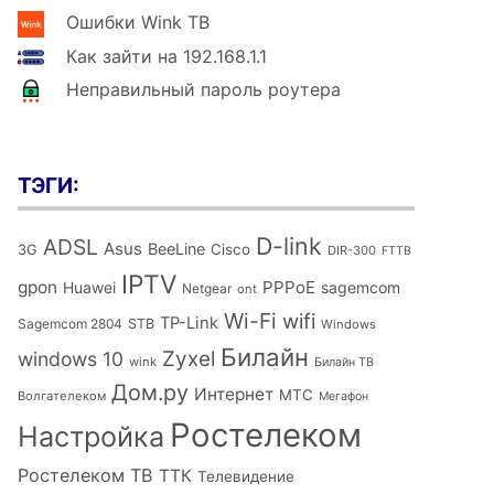
Ошибки Wink ТВ
Как зайти на 192.168.1.1
Неправильный пароль роутера
ТЭГИ:
D-link
ADSL
Asus
BeeLine
Cisco
3G
DIR-300
FTTB
IPTV
gpon
PPPoE
Huawei
sagemcom
Netgear
ont
Wi-Fi
wifi
TP-Link
Sagemcom 2804
STB
Windows
Билайн
Zyxel
windows 10
wink
Билайн ТВ
Дом.ру
Интернет
МТС
Волгателеком
Мегафон
Ростелеком
Настройка
Ростелеком ТВ
ТТК
Телевидение