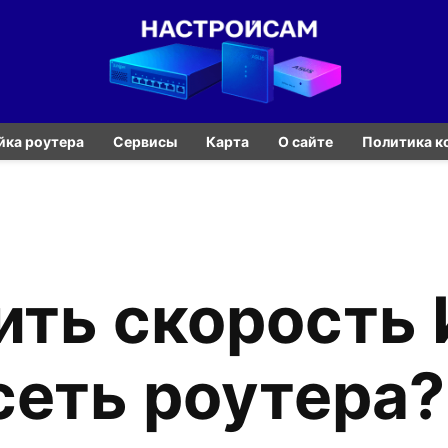
йка роутера
Сервисы
Карта
О сайте
Политика к
ить скорость
сеть роутера?