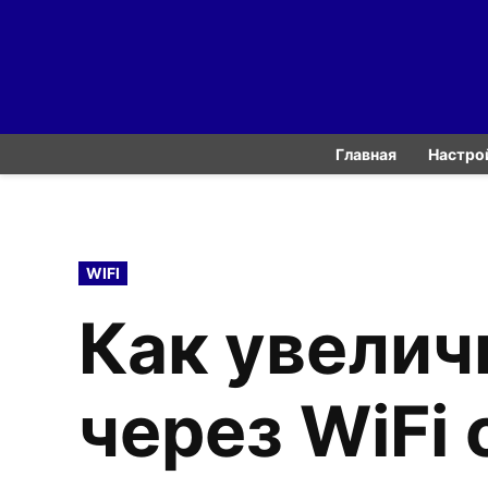
Skip
to
content
Главная
Настро
POSTED
WIFI
IN
Как увелич
через WiFi 