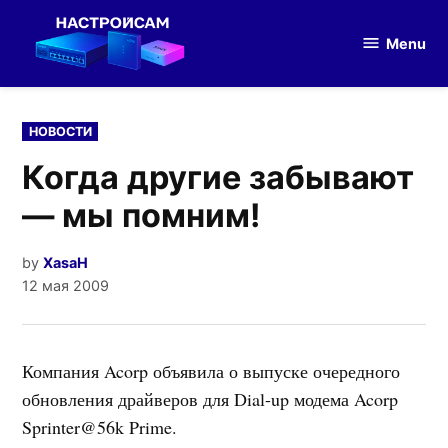
Skip
to
Menu
Настройка
content
оборудования
POSTED
НОВОСТИ
IN
Когда другие забывают
— мы помним!
by
XasaH
12 мая 2009
Компания Acorp объявила о выпуске очередного
обновления драйверов для Dial-up модема Acorp
Sprinter@56k Prime.