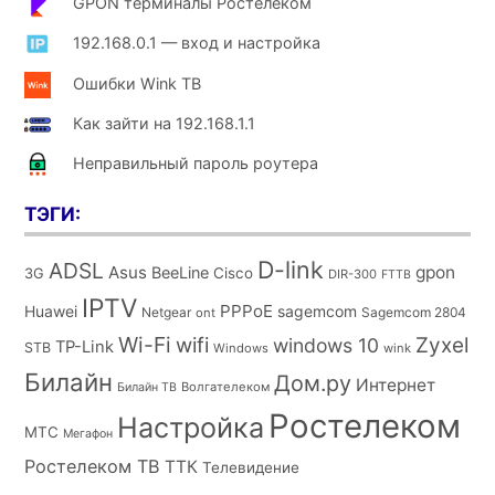
GPON терминалы Ростелеком
192.168.0.1 — вход и настройка
Ошибки Wink ТВ
Как зайти на 192.168.1.1
Неправильный пароль роутера
ТЭГИ:
D-link
ADSL
Asus
gpon
BeeLine
Cisco
3G
DIR-300
FTTB
IPTV
PPPoE
Huawei
sagemcom
Netgear
Sagemcom 2804
ont
Wi-Fi
wifi
Zyxel
windows 10
TP-Link
STB
Windows
wink
Билайн
Дом.ру
Интернет
Волгателеком
Билайн ТВ
Ростелеком
Настройка
МТС
Мегафон
Ростелеком ТВ
ТТК
Телевидение