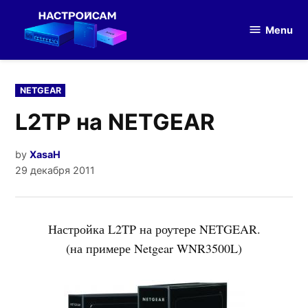
Skip
to
Menu
Настройка
content
оборудования
POSTED
NETGEAR
IN
L2TP на NETGEAR
by
XasaH
29 декабря 2011
Настройка L2TP на роутере NETGEAR.
(на примере Netgear WNR3500L)