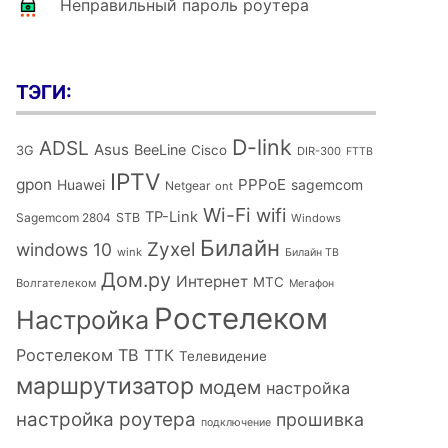
Неправильный пароль роутера
ТЭГИ:
D-link
ADSL
Asus
BeeLine
Cisco
3G
DIR-300
FTTB
IPTV
gpon
PPPoE
Huawei
sagemcom
Netgear
ont
Wi-Fi
wifi
TP-Link
Sagemcom 2804
STB
Windows
Билайн
Zyxel
windows 10
wink
Билайн ТВ
Дом.ру
Интернет
МТС
Волгателеком
Мегафон
Ростелеком
Настройка
Ростелеком ТВ
ТТК
Телевидение
маршрутизатор
модем
настройка
настройка роутера
прошивка
подключение