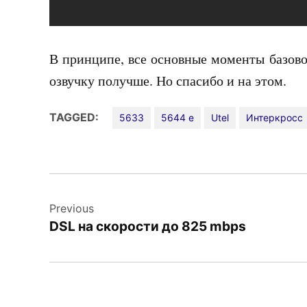
В принципе, все основные моменты базово
озвучку получше. Но спасибо и на этом.
TAGGED:
5633
5644 e
Utel
Интеркросс
Навигация
Previous
по
DSL на скорости до 825 mbps
записям