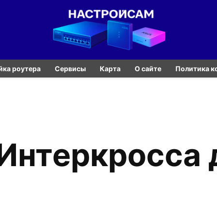
йка роутера
Сервисы
Карта
О сайте
Политика к
Интеркросса д