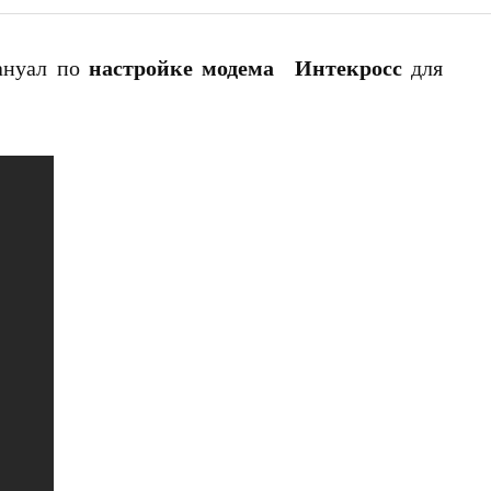
настройке модема Интекросс
ануал по
для