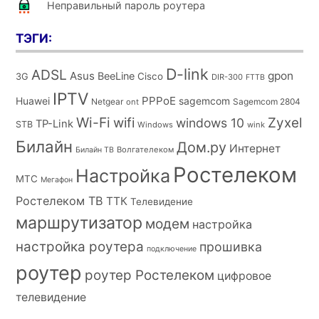
Неправильный пароль роутера
ТЭГИ:
D-link
ADSL
Asus
gpon
BeeLine
Cisco
3G
DIR-300
FTTB
IPTV
PPPoE
Huawei
sagemcom
Netgear
Sagemcom 2804
ont
Wi-Fi
wifi
Zyxel
windows 10
TP-Link
STB
Windows
wink
Билайн
Дом.ру
Интернет
Волгателеком
Билайн ТВ
Ростелеком
Настройка
МТС
Мегафон
Ростелеком ТВ
ТТК
Телевидение
маршрутизатор
модем
настройка
настройка роутера
прошивка
подключение
роутер
роутер Ростелеком
цифровое
телевидение