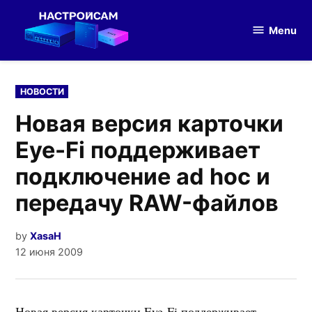
Skip
to
Menu
Настройка
content
оборудования
POSTED
НОВОСТИ
IN
Новая версия карточки
Eye-Fi поддерживает
подключение ad hoc и
передачу RAW-файлов
by
XasaH
12 июня 2009
Новая версия карточки Eye-Fi поддерживает