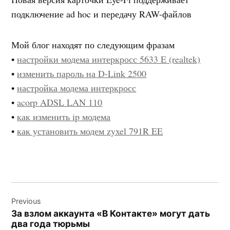
подключение ad hoc и передачу RAW-файлов
Мой блог находят по следующим фразам
•
настройки модема интеркросс 5633 E (realtek)
•
изменить пароль на D-Link 2500
•
настройка модема интеркросс
•
acorp ADSL LAN 110
•
как изменить ip модема
•
как установить модем zyxel 791R EE
Навигация
Previous
по
За взлом аккаунта «В Контакте» могут дать
записям
два года тюрьмы