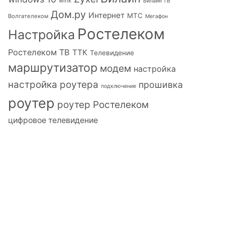
wink
Билайн ТВ
Дом.ру
Интернет
МТС
Волгателеком
Мегафон
Ростелеком
Настройка
Ростелеком ТВ
ТТК
Телевидение
маршрутизатор
модем
настройка
настройка роутера
прошивка
подключение
роутер
роутер Ростелеком
цифровое телевидение