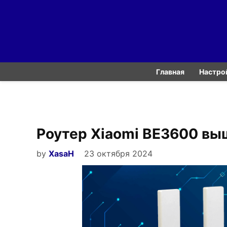
Skip
to
content
Главная
Настро
Роутер Xiaomi BE3600 вы
by
XasaH
23 октября 2024