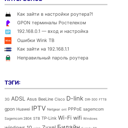
Как зайти в настройки роутера?!
GPON терминалы Ростелеком
192.168.0.1 — вход и настройка
Ошибки Wink ТВ
Как зайти на 192.168.1.1
Неправильный пароль роутера
ТЭГИ:
D-link
ADSL
Asus
BeeLine
Cisco
3G
DIR-300
FTTB
IPTV
gpon
PPPoE
Huawei
sagemcom
Netgear
ont
Wi-Fi
wifi
TP-Link
Sagemcom 2804
STB
Windows
Билайн
Zyxel
windows 10