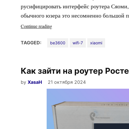
русифицировать интерфейс роутера Сяоми, 
обычного юзера это несомненно большой 
«Роутер
Continue reading
Xiaomi
BE3600
TAGGED:
be3600
wifi-7
xiaomi
вышел
на
глобальный
Как зайти на роутер Рост
рынок»
by
XasaH
21 октября 2024