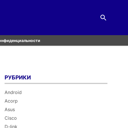
Open
Настройка оборудования
Search
Блог о модемах, роутерах и GPON ONT
терминалах Ростелеком
онфиденциальности
РУБРИКИ
Android
Acorp
Asus
Cisco
D-link