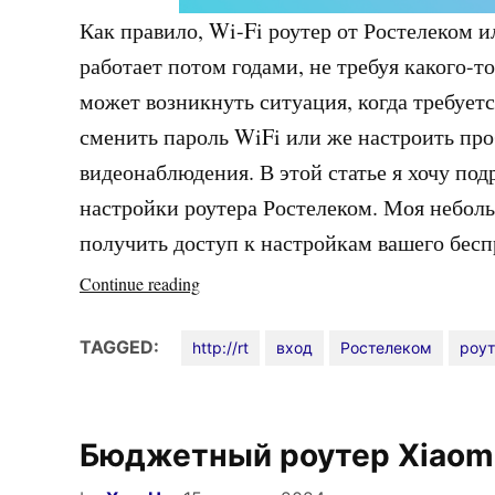
Как правило, Wi-Fi роутер от Ростелеком и
работает потом годами, не требуя какого-
может возникнуть ситуация, когда требует
сменить пароль WiFi или же настроить про
видеонаблюдения. В этой статье я хочу под
настройки роутера Ростелеком. Моя небол
получить доступ к настройкам вашего бес
«Как
Continue reading
зайти
на
TAGGED:
http://rt
вход
Ростелеком
роу
роутер
Ростелеком»
Бюджетный роутер Xiaomi 