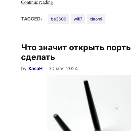
«Бюджетный
Continue reading
роутер
Xiaomi
TAGGED:
be3600
wifi7
xiaomi
BE3600
с
WiFi-
Что значит открыть порты
7
и
сделать
IPTV»
by
XasaH
30 мая 2024