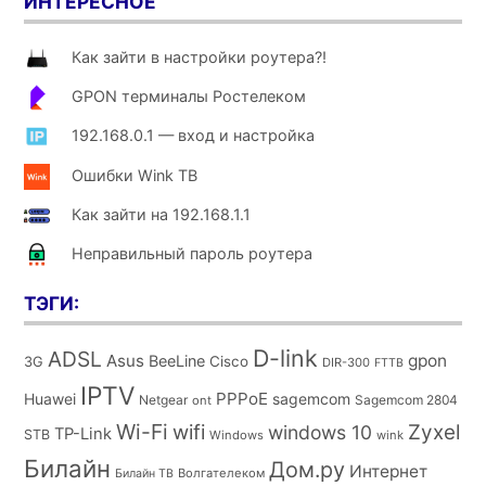
ИНТЕРЕСНОЕ
Как зайти в настройки роутера?!
GPON терминалы Ростелеком
192.168.0.1 — вход и настройка
Ошибки Wink ТВ
Как зайти на 192.168.1.1
Неправильный пароль роутера
ТЭГИ:
D-link
ADSL
Asus
gpon
BeeLine
Cisco
3G
DIR-300
FTTB
IPTV
PPPoE
Huawei
sagemcom
Netgear
Sagemcom 2804
ont
Wi-Fi
wifi
Zyxel
windows 10
TP-Link
STB
Windows
wink
Билайн
Дом.ру
Интернет
Волгателеком
Билайн ТВ