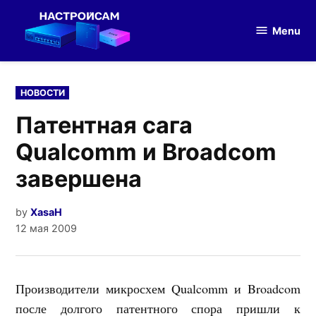
Skip
to
Menu
Настройка
content
оборудования
POSTED
НОВОСТИ
IN
Патентная сага
Qualcomm и Broadcom
завершена
by
XasaH
12 мая 2009
Производители микросхем Qualcomm и Broadcom
после долгого патентного спора пришли к