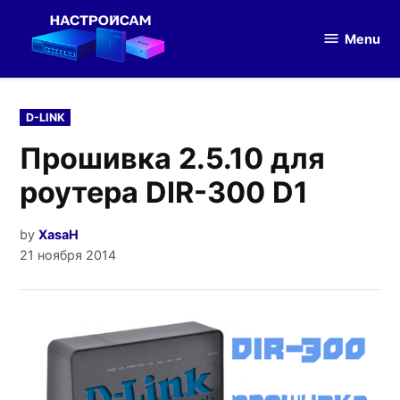
Skip
to
Menu
Настройка
content
оборудования
POSTED
D-LINK
IN
Прошивка 2.5.10 для
роутера DIR-300 D1
by
XasaH
21 ноября 2014