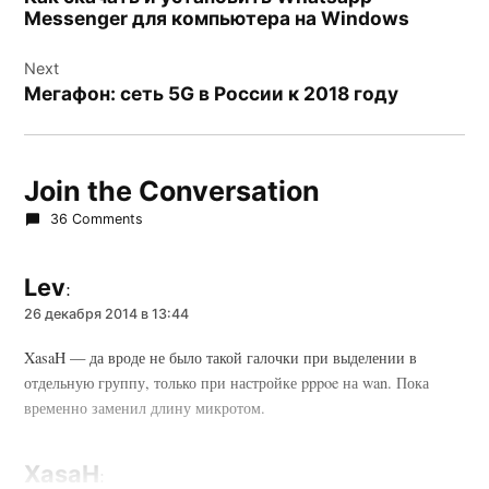
записям
Messenger для компьютера на Windows
Next
Мегафон: сеть 5G в России к 2018 году
Join the Conversation
36 Comments
Lev
:
26 декабря 2014 в 13:44
XasaH — да вроде не было такой галочки при выделении в
отдельную группу, только при настройке pppoe на wan. Пока
временно заменил длину микротом.
XasaH
: