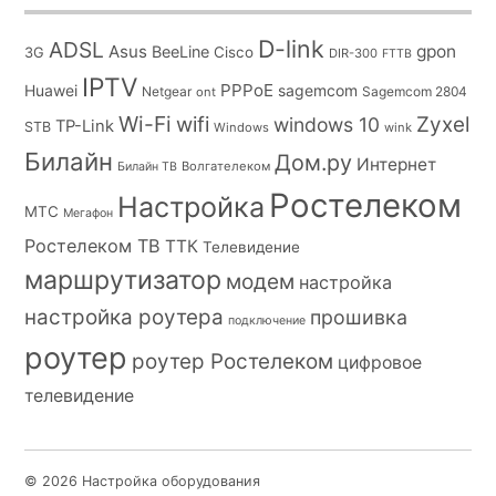
Может у кого есть рабочая ссылка?
D-link
ADSL
Asus
gpon
BeeLine
Cisco
3G
DIR-300
FTTB
Навигация
Previous
IPTV
PPPoE
Huawei
sagemcom
Netgear
Sagemcom 2804
ont
по
Wi-Fi
wifi
Zyxel
windows 10
TP-Link
STB
Windows
wink
комментариям
Билайн
Дом.ру
Интернет
Волгателеком
Билайн ТВ
Ростелеком
Настройка
МТС
Мегафон
Ростелеком ТВ
ТТК
Телевидение
маршрутизатор
модем
настройка
настройка роутера
прошивка
подключение
роутер
роутер Ростелеком
цифровое
телевидение
© 2026 Настройка оборудования