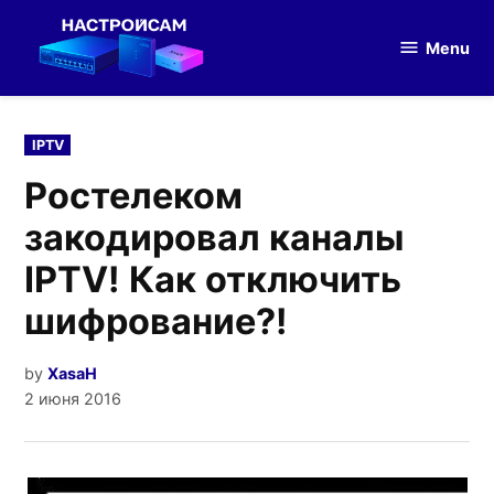
Skip
to
Menu
Настройка
content
оборудования
POSTED
IPTV
IN
Ростелеком
закодировал каналы
IPTV! Как отключить
шифрование?!
by
XasaH
2 июня 2016