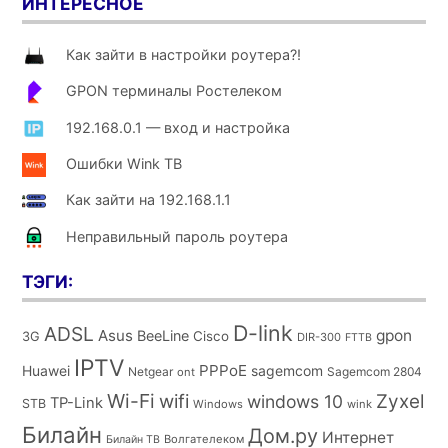
ИНТЕРЕСНОЕ
Как зайти в настройки роутера?!
GPON терминалы Ростелеком
192.168.0.1 — вход и настройка
Ошибки Wink ТВ
Как зайти на 192.168.1.1
Неправильный пароль роутера
ТЭГИ:
D-link
ADSL
Asus
gpon
BeeLine
Cisco
3G
DIR-300
FTTB
IPTV
PPPoE
Huawei
sagemcom
Netgear
Sagemcom 2804
ont
Wi-Fi
wifi
Zyxel
windows 10
TP-Link
STB
Windows
wink
Билайн
Дом.ру
Интернет
Волгателеком
Билайн ТВ