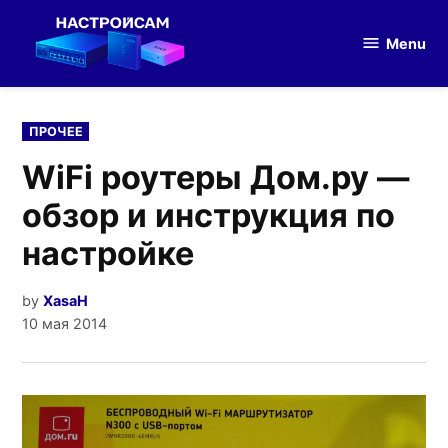
Skip
to
Menu
Настройка
content
оборудования
POSTED
ПРОЧЕЕ
IN
WiFi роутеры Дом.ру —
обзор и инструкция по
настройке
by
XasaH
10 мая 2014