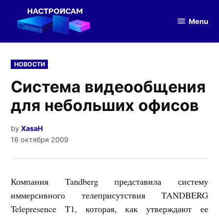
Skip
to
Menu
Настройка
content
оборудования
POSTED
НОВОСТИ
IN
Система видеообщения
для небольших офисов
by
XasaH
16 октября 2009
Компания Tandberg представила систему
иммерсивного телеприсутствия TANDBERG
Telepresence T1, которая, как утверждают ее