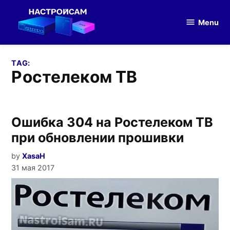
Skip
to
Menu
Настройка
content
оборудования
TAG:
Ростелеком ТВ
Ошибка 304 на Ростелеком ТВ
при обновлении прошивки
by
XasaH
31 мая 2017