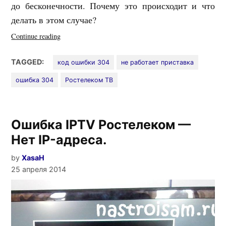
до бесконечности. Почему это происходит и что
делать в этом случае?
«Ошибка
Continue reading
304
на
TAGGED:
код ошибки 304
не работает приставка
Ростелеком
ошибка 304
Ростелеком ТВ
ТВ
при
обновлении
прошивки»
Ошибка IPTV Ростелеком —
Нет IP-адреса.
by
XasaH
25 апреля 2014