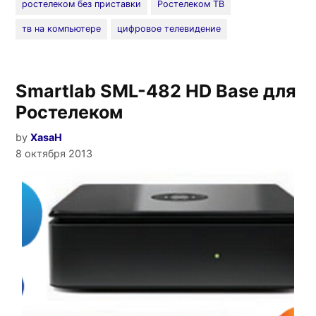
ростелеком без приставки
Ростелеком ТВ
тв на компьютере
цифровое телевидение
Smartlab SML-482 HD Base для
Ростелеком
by
XasaH
8 октября 2013