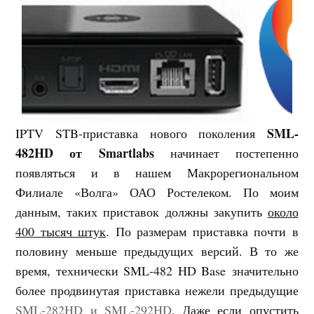
SML-
IPTV STB-приставка нового поколения
482HD от Smartlabs
начинает постепенно
появляться и в нашем Макрорегиональном
Филиале «Волга» ОАО Ростелеком. По моим
данным, таких приставок должны закупить
около
400 тысяч штук
. По размерам приставка почти в
половину меньше предыдущих версий. В то же
время, технически SML-482 HD Base значительно
более продвинутая приставка нежели предыдущие
SML-282HD и SML-292HD
. Даже если опустить