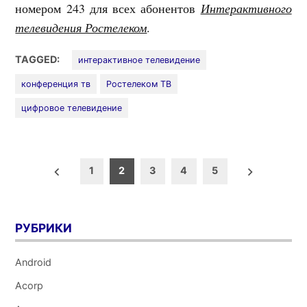
номером 243 для всех абонентов
Интерактивного
телевидения Ростелеком
.
TAGGED:
интерактивное телевидение
конференция тв
Ростелеком ТВ
цифровое телевидение
Пагинация
1
2
3
4
5
записей
РУБРИКИ
Android
Acorp