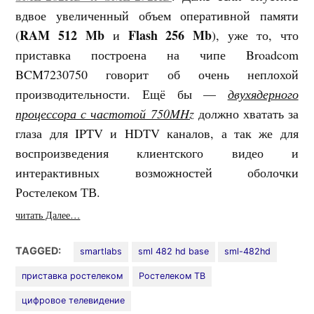
вдвое увеличенный объем оперативной памяти
RAM 512 Mb
Flash 256 Mb
(
и
), уже то, что
приставка построена на чипе Broadcom
BCM7230750 говорит об очень неплохой
производительности. Ещё бы —
двухядерного
процессора с частотой 750MHz
должно хватать за
глаза для IPTV и HDTV каналов, а так же для
воспроизведения клиентского видео и
интерактивных возможностей оболочки
Ростелеком ТВ.
читать Далее…
TAGGED:
smartlabs
sml 482 hd base
sml-482hd
приставка ростелеком
Ростелеком ТВ
цифровое телевидение