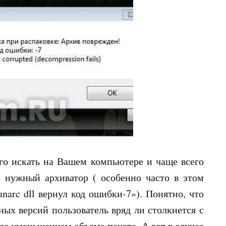
его искать на Вашем компьютере и чаще всего
н нужный архиватор ( особенно часто в этом
narc dll вернул код ошибки-7»). Понятно, что
х версий пользователь вряд ли столкнется с
 за уменьшением объема пакета. А вот в случае