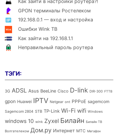
Как зайти в настройки роутера?!
GPON терминалы Ростелеком
192.168.0.1 — вход и настройка
Ошибки Wink ТВ
Как зайти на 192.168.1.1
Неправильный пароль роутера
ТЭГИ:
D-link
ADSL
Asus
BeeLine
Cisco
3G
DIR-300
FTTB
IPTV
gpon
PPPoE
Huawei
sagemcom
Netgear
ont
Wi-Fi
wifi
TP-Link
Sagemcom 2804
STB
Windows
Билайн
Zyxel
windows 10
wink
Билайн ТВ
Дом.ру
Интернет
МТС
Волгателеком
Мегафон