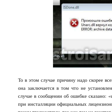
То в этом случае причину надо скорее вс
она заключается в том что не установле
случае в сообщении об ошибке сказано: «u
при инсталляции официальных лицензионны
таким трудностями, так как там не гонятся