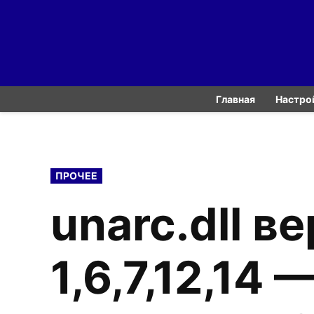
Skip
to
content
Главная
Настро
POSTED
ПРОЧЕЕ
IN
unarc.dll в
1,6,7,12,14 