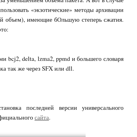
спользовать «экзотические» методы архивации
ый объем), имеющие бОльшую степерь сжатия.
то:
и bcj2, delta, lzma2, ppmd и большего словаря
а так же через SFX или dll.
ановка последней версии универсального
 официального
сайта
.