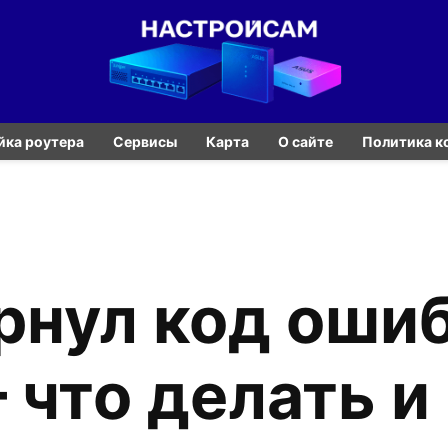
йка роутера
Сервисы
Карта
О сайте
Политика к
ернул код оши
— что делать и