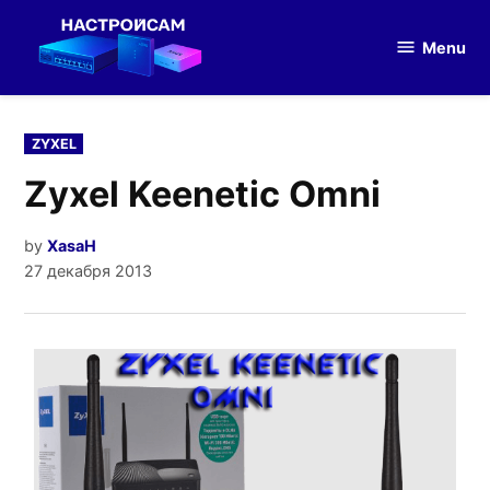
Skip
to
Menu
Настройка
content
оборудования
POSTED
ZYXEL
IN
Zyxel Keenetic Omni
by
XasaH
27 декабря 2013