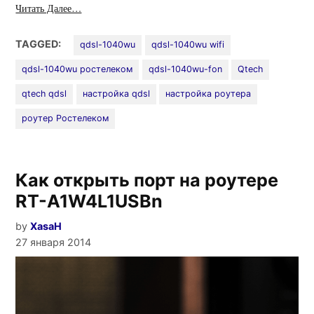
Читать Далее…
TAGGED:
qdsl-1040wu
qdsl-1040wu wifi
qdsl-1040wu ростелеком
qdsl-1040wu-fon
Qtech
qtech qdsl
настройка qdsl
настройка роутера
роутер Ростелеком
Как открыть порт на роутере
RT-A1W4L1USBn
by
XasaH
27 января 2014