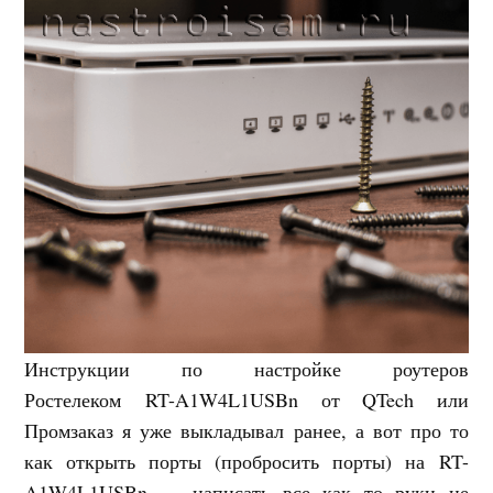
Инструкции по настройке роутеров
Ростелеком RT-A1W4L1USBn от QTech или
Промзаказ я уже выкладывал ранее, а вот про то
как открыть порты (пробросить порты) на RT-
A1W4L1USBn — написать все как то руки не