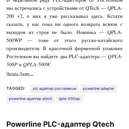
мы встречались с устройствами от QTech — QPLA-
200 v2, о них я уже рассказывал здесь. Кстати
сказать, у нас пока ни одного возврата всвязи с
выходом из строя не было. Новинка — QPLA-
500WP — тоже от этого русско-китайского
производителя. В красочной фирменной упаковке
Ростелеком вы найдете два PLC-адаптера —
QPLA-
500P
и
QPLA-500W
.
Читать Далее…
TAGGED:
plc адаптер ростелеком
powerline adapter
powerline адаптер qtech
qpla-500wp
Powerline PLC-адаптер Qtech