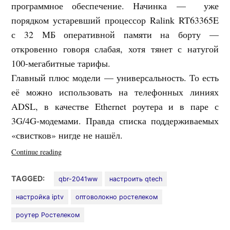
программное обеспечение. Начинка — уже
порядком устаревший процессор Ralink RT63365E
с 32 МБ оперативной памяти на борту —
откровенно говоря слабая, хотя тянет с натугой
100-мегабитные тарифы.
Главный плюс модели — универсальность. То есть
её можно использовать на телефонных линиях
ADSL, в качестве Ethernet роутера и в паре с
3G/4G-модемами. Правда списка поддерживаемых
«свистков» нигде не нашёл.
«Настройка
Continue reading
роутера
QBR-
TAGGED:
qbr-2041ww
настроить qtech
2041WW
настройка iptv
оптоволокно ростелеком
от
Ростелеком
роутер Ростелеком
для