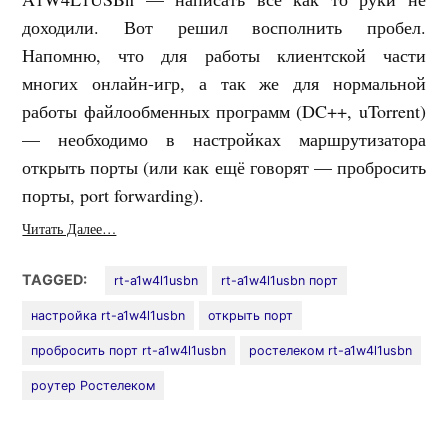
доходили. Вот решил восполнить пробел.
Напомню, что для работы клиентской части
многих онлайн-игр, а так же для нормальной
работы файлообменных программ (DC++, uTorrent)
— необходимо в настройках маршрутизатора
открыть порты (или как ещё говорят — пробросить
порты, port forwarding).
Читать Далее…
TAGGED:
rt-a1w4l1usbn
rt-a1w4l1usbn порт
настройка rt-a1w4l1usbn
открыть порт
пробросить порт rt-a1w4l1usbn
ростелеком rt-a1w4l1usbn
роутер Ростелеком