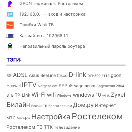
GPON терминалы Ростелеком
192.168.0.1 — вход и настройка
Ошибки Wink ТВ
Как зайти на 192.168.1.1
Неправильный пароль роутера
ТЭГИ:
D-link
ADSL
Asus
gpon
BeeLine
Cisco
3G
DIR-300
FTTB
IPTV
PPPoE
Huawei
sagemcom
Netgear
Sagemcom 2804
ont
Wi-Fi
wifi
Zyxel
windows 10
TP-Link
STB
Windows
wink
Билайн
Дом.ру
Интернет
Волгателеком
Билайн ТВ
Ростелеком
Настройка
МТС
Мегафон
Ростелеком ТВ
ТТК
Телевидение