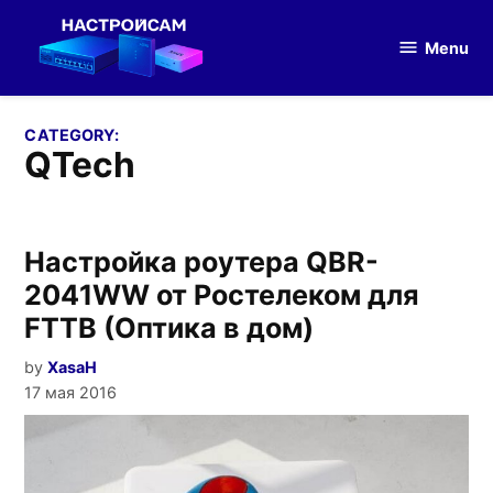
Skip
to
Menu
Настройка
content
оборудования
CATEGORY:
QTech
Настройка роутера QBR-
2041WW от Ростелеком для
FTTB (Оптика в дом)
by
XasaH
17 мая 2016