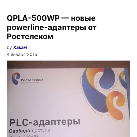
FTTB
(Оптика
QPLA-500WP — новые
в
дом)»
powerline-адаптеры от
Ростелеком
by
XasaH
4 января 2015