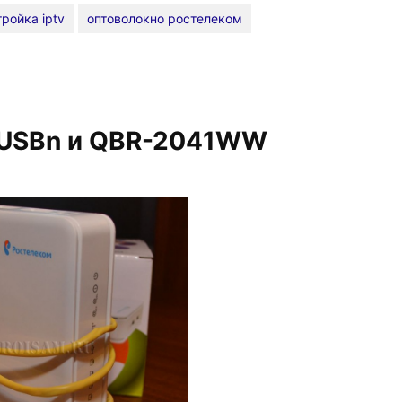
ройка iptv
оптоволокно ростелеком
1USBn и QBR-2041WW