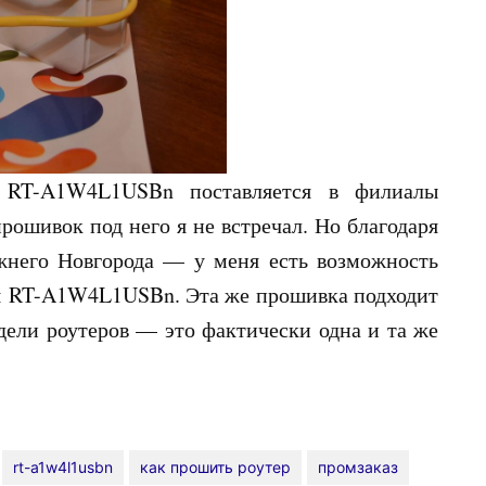
м RT-A1W4L1USBn поставляется в филиалы
прошивок под него я не встречал. Но благодаря
него Новгорода — у меня есть возможность
я RT-A1W4L1USBn. Эта же прошивка подходит
ели роутеров — это фактически одна и та же
rt-a1w4l1usbn
как прошить роутер
промзаказ