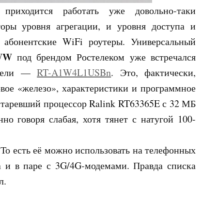
риходится работать уже довольно-таки
оры уровня агрегации, и уровня доступа и
 абонентские WiFi роутеры. Универсальный
WW
под брендом Ростелеком уже встречался
одели —
RT-A1W4L1USBn
. Это, фактически,
ое «железо», характеристики и программное
таревший процессор Ralink RT63365E с 32 МБ
о говоря слабая, хотя тянет с натугой 100-
То есть её можно использовать на телефонных
а и в паре с 3G/4G-модемами. Правда списка
ёл.