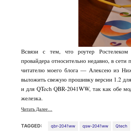
Всвязи с тем, что роутер Ростелеко
провайдера относительно недавно, в сети 
читателю моего блога — Алексею из Ниж
выложить свежую прошивку версии 1.2 дл
и для QTech QBR-2041WW, так как обе мод
железка.
Читать Далее…
TAGGED:
qbr-2041ww
qsw-2041ww
Qtech