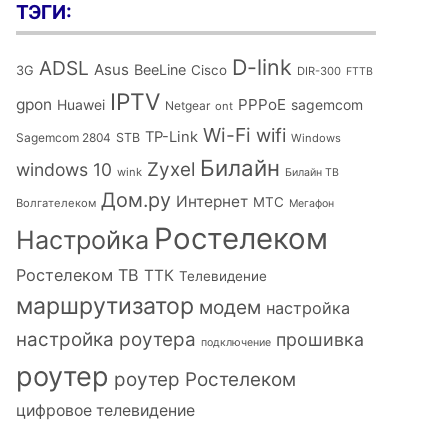
ТЭГИ:
D-link
ADSL
Asus
BeeLine
Cisco
3G
DIR-300
FTTB
IPTV
gpon
PPPoE
Huawei
sagemcom
Netgear
ont
Wi-Fi
wifi
TP-Link
Sagemcom 2804
STB
Windows
Билайн
Zyxel
windows 10
wink
Билайн ТВ
Дом.ру
Интернет
МТС
Волгателеком
Мегафон
Ростелеком
Настройка
Ростелеком ТВ
ТТК
Телевидение
маршрутизатор
модем
настройка
настройка роутера
прошивка
подключение
роутер
роутер Ростелеком
цифровое телевидение