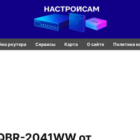
йка роутера
Сервисы
Карта
О сайте
Политика к
 QBR-2041WW от