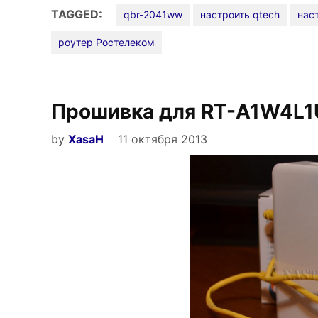
QBR-
TAGGED:
qbr-2041ww
настроить qtech
наст
2041WW
роутер Ростелеком
от
Ростелеком
для
FTTB
Прошивка для RT-A1W4L
(Оптика
в
by
XasaH
11 октября 2013
дом)»