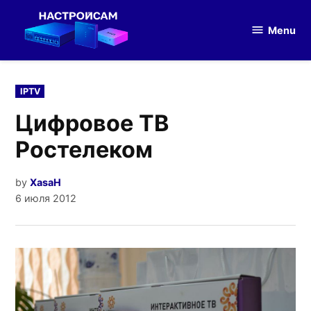
Skip
to
Menu
Настройка
content
оборудования
POSTED
IPTV
IN
Цифровое ТВ
Ростелеком
by
XasaH
6 июля 2012