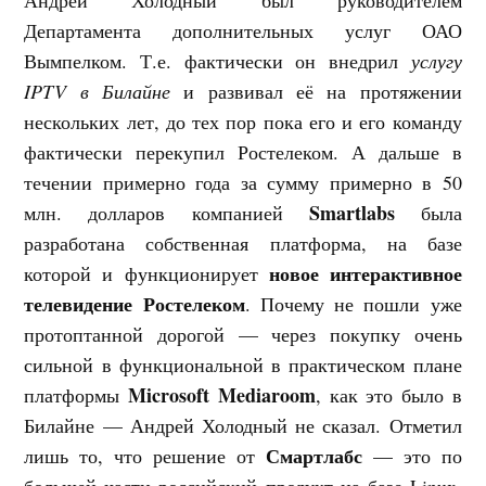
Департамента дополнительных услуг ОАО
Вымпелком. Т.е. фактически он внедрил
услугу
IPTV в Билайне
и развивал её на протяжении
нескольких лет, до тех пор пока его и его команду
фактически перекупил Ростелеком. А дальше в
течении примерно года за сумму примерно в 50
Smartlabs
млн. долларов компанией
была
разработана собственная платформа, на базе
новое интерактивное
которой и функционирует
телевидение Ростелеком
. Почему не пошли уже
протоптанной дорогой — через покупку очень
сильной в функциональной в практическом плане
Microsoft Mediaroom
платформы
, как это было в
Билайне — Андрей Холодный не сказал. Отметил
Смартлабс
лишь то, что решение от
— это по
большей части российский продукт на базе Linux,