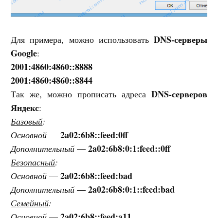
DNS-серверы
Для примера, можно использовать
Google
:
2001:4860:4860::8888
2001:4860:4860::8844
DNS-серверов
Так же, можно прописать адреса
Яндекс
:
Базовый
:
2a02:6b8::feed:0ff
Основной
—
2a02:6b8:0:1:feed::0ff
Дополнительный
—
Безопасный
:
2a02:6b8::feed:bad
Основной
—
2a02:6b8:0:1::feed:bad
Дополнительный
—
Семейный
:
2a02:6b8::feed:a11
Основной
—