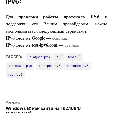
IPv6:
проверки работы протокола IPv6
Для
и
поддержки его Вашим провайдером, можно
воспользоваться следующими сервисами:
IPv6 тест от Google
—
ссылка
.
IPv6 тест от test-ipv6.com
—
ссылка
.
TAGGED:
ip-адрес ipv6
ipv6
tcp/ipv6
настройка ipv6
проверка ipv6
протокол ipv6
тест ipv6
Навигация
Previous
по
Windows 8: как зайти на 192.168.1.1
записям