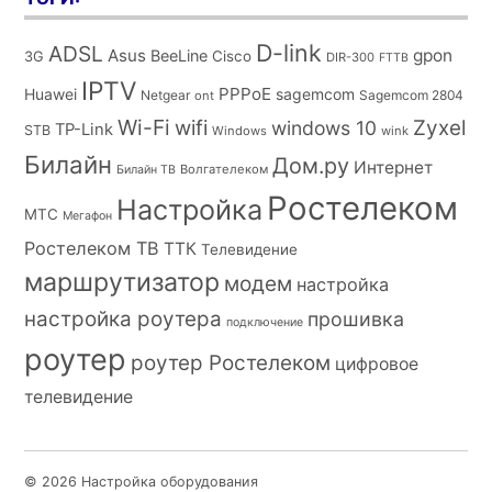
D-link
ADSL
Asus
gpon
BeeLine
Cisco
3G
DIR-300
FTTB
IPTV
PPPoE
Huawei
sagemcom
Netgear
Sagemcom 2804
ont
Wi-Fi
wifi
Zyxel
windows 10
TP-Link
STB
Windows
wink
Билайн
Дом.ру
Интернет
Волгателеком
Билайн ТВ
Ростелеком
Настройка
МТС
Мегафон
Ростелеком ТВ
ТТК
Телевидение
маршрутизатор
модем
настройка
настройка роутера
прошивка
подключение
роутер
роутер Ростелеком
цифровое
телевидение
© 2026 Настройка оборудования