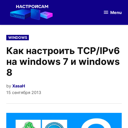
Skip
to
Menu
Настройка
content
оборудования
POSTED
WINDOWS
IN
Как настроить TCP/IPv6
на windows 7 и windows
8
by
XasaH
15 сентября 2013