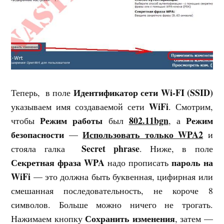
Идентификатор сети Wi-FI (SSID)
Теперь, в поле
WiFi
указываем имя создаваемой сети
. Смотрим,
Режим работы
802.11bgn
Режим
чтобы
был
, а
безопасности
Использовать только WPA2
—
и
Secret phrase
стояла галка
. Ниже, в поле
Секретная фраза WPA
пароль на
надо прописать
WiFi
— это должна быть буквенная, цифирная или
смешанная последовательность, не короче 8
символов. Больше можно ничего не трогать.
Сохранить изменения
Нажимаем кнопку
, затем —