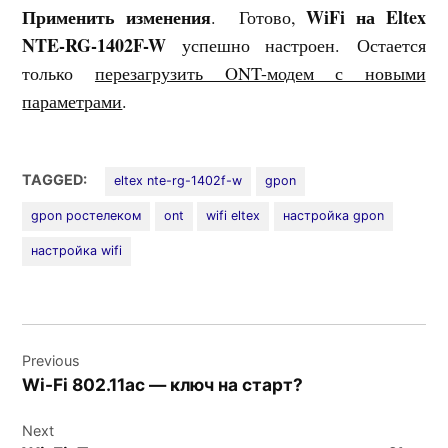
Применить изменения
WiFi на Eltex
. Готово,
NTE-RG-1402F-W
успешно настроен. Остается
только
перезагрузить ONT-модем с новыми
параметрами
.
TAGGED:
eltex nte-rg-1402f-w
gpon
gpon ростелеком
ont
wifi eltex
настройка gpon
настройка wifi
Навигация
Previous
по
Wi-Fi 802.11ac — ключ на старт?
записям
Next