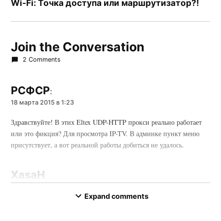
Wi-Fi: Точка доступа или маршрутизатор?!
Join the Conversation
2 Comments
РСФСР
:
18 марта 2015 в 1:23
Здравствуйте! В этих Eltex UDP-HTTP прокси реально работает
или это фикция? Для просмотра IP-TV. В админке пункт меню
присутствует, а вот реальной работы добиться не удалось.
XasaH
:
18 марта 2015 в 9:15
Expand comments
РСФСР — сам не пробовал, потому со 100%-й уверенностью
сказать не могу.