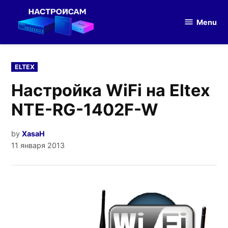
Skip
to
Menu
Настройка
content
оборудования
POSTED
ELTEX
IN
Настройка WiFi на Eltex
NTE-RG-1402F-W
by
XasaH
11 января 2013