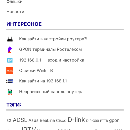
Флешки
Новости
ИНТЕРЕСНОЕ
Как зайти в настройки роутера?!
GPON терминалы Ростелеком
192.168.0.1 — вход и настройка
Ошибки Wink ТВ
Как зайти на 192.168.1.1
Неправильный пароль роутера
ТЭГИ:
D-link
ADSL
Asus
gpon
BeeLine
Cisco
3G
DIR-300
FTTB
IPTV