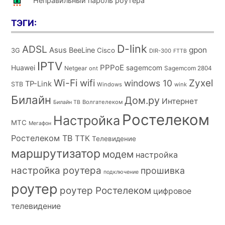
Неправильный пароль роутера
ТЭГИ:
D-link
ADSL
Asus
gpon
BeeLine
Cisco
3G
DIR-300
FTTB
IPTV
PPPoE
Huawei
sagemcom
Netgear
Sagemcom 2804
ont
Wi-Fi
wifi
Zyxel
windows 10
TP-Link
STB
Windows
wink
Билайн
Дом.ру
Интернет
Волгателеком
Билайн ТВ
Ростелеком
Настройка
МТС
Мегафон
Ростелеком ТВ
ТТК
Телевидение
маршрутизатор
модем
настройка
настройка роутера
прошивка
подключение
роутер
роутер Ростелеком
цифровое
телевидение