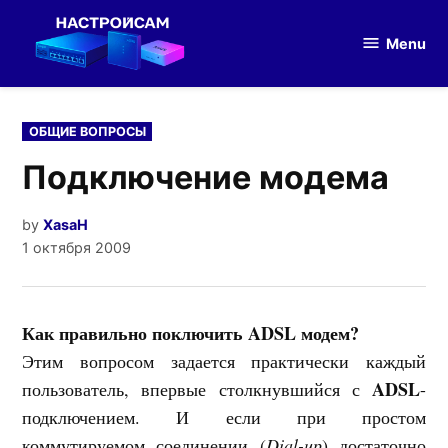
Skip
to
Menu
Настройка
content
оборудования
POSTED
ОБЩИЕ ВОПРОСЫ
IN
Подключение модема
by
XasaH
1 октября 2009
Как правильно поключить ADSL модем?
Этим вопросом задается практически каждый
ADSL
пользователь, впервые столкнувшийся с
-
подключением. И если при простом
коммутируемом соединении (
Dial-up
) достаточно