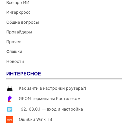
Всё про ИИ
99@mail.ru
Интеркросс
Павел
:
Общие вопросы
7 января 2015 в 21:23
Провайдеры
Спасибо помог!!!)))
Прочее
Флешки
Новости
ИНТЕРЕСНОЕ
Как зайти в настройки роутера?!
GPON терминалы Ростелеком
192.168.0.1 — вход и настройка
Ошибки Wink ТВ