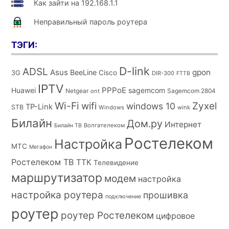
Как зайти на 192.168.1.1
Неправильный пароль роутера
ТЭГИ:
D-link
ADSL
Asus
gpon
BeeLine
Cisco
3G
DIR-300
FTTB
IPTV
PPPoE
Huawei
sagemcom
Netgear
Sagemcom 2804
ont
Wi-Fi
wifi
Zyxel
windows 10
TP-Link
STB
Windows
wink
Билайн
Дом.ру
Интернет
Волгателеком
Билайн ТВ
Ростелеком
Настройка
МТС
Мегафон
Ростелеком ТВ
ТТК
Телевидение
маршрутизатор
модем
настройка
настройка роутера
прошивка
подключение
роутер
роутер Ростелеком
цифровое