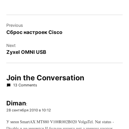
Навигация
Previous
по
Сброс настроек Cisco
записям
Next
Zyxel OMNI USB
Join the Conversation
13 Comments
Diman
:
28 сентября 2010 в 10:12
У меня SmartAX MT880 V100R002B020 VolgaTel. Nat status -
Disable и не меняется.И больше ничего нет,а именно кнопок