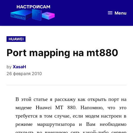
Skip
to
Menu
Настройка
content
оборудования
POSTED
HUAWEI
IN
Port mapping на mt880
by
XasaH
26 февраля 2010
В этой статье я расскажу как открыть порт на
модеме Huawei MT 880. Напомню, что это
требуется в том случае, если модем настроен в
режиме маршрутизатора и Вам необходимо
открыть во внешнюю сеть какой-либо сервер