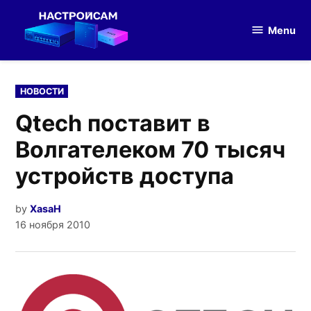
Skip
to
Menu
Настройка
content
оборудования
POSTED
НОВОСТИ
IN
Qtech поставит в
Волгателеком 70 тысяч
устройств доступа
by
XasaH
16 ноября 2010