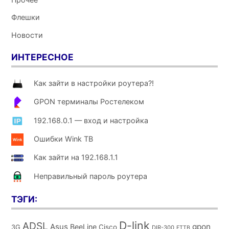
Флешки
Новости
ИНТЕРЕСНОЕ
Как зайти в настройки роутера?!
GPON терминалы Ростелеком
192.168.0.1 — вход и настройка
Ошибки Wink ТВ
Как зайти на 192.168.1.1
Неправильный пароль роутера
ТЭГИ:
D-link
ADSL
Asus
gpon
BeeLine
Cisco
3G
DIR-300
FTTB