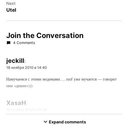
Next
Utel
Join the Conversation
4 Comments
jeckill
:
18 ноября 2010 в 14:40
Намучаемся с этими модемами…. reef уже мучается — говорит
они «дикие»)))
XasaH
:
18 ноября 2010 в 15:26
Нам пока нормальные попадались =)
Expand comments