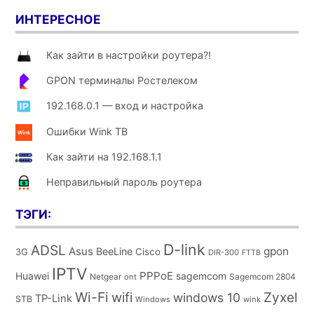
ИНТЕРЕСНОЕ
Как зайти в настройки роутера?!
GPON терминалы Ростелеком
192.168.0.1 — вход и настройка
Ошибки Wink ТВ
Как зайти на 192.168.1.1
Неправильный пароль роутера
ТЭГИ:
D-link
ADSL
Asus
gpon
BeeLine
Cisco
3G
DIR-300
FTTB
IPTV
PPPoE
Huawei
sagemcom
Netgear
Sagemcom 2804
ont
Wi-Fi
wifi
Zyxel
windows 10
TP-Link
STB
Windows
wink