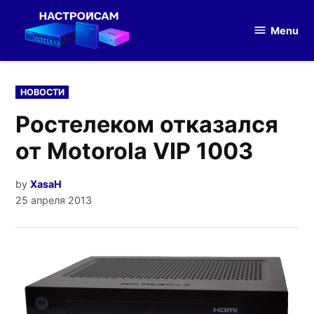
Skip
to
Menu
Настройка
content
оборудования
POSTED
НОВОСТИ
IN
Ростелеком отказался
от Motorola VIP 1003
by
XasaH
25 апреля 2013