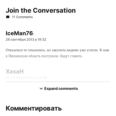
Join the Conversation
11 Comments
IceMan76
:
26 сентября 2013 в 19:32
Отказаться то отказались, но закупить видимо уже успели. К нам
в Пензенскую область поступили. Будут ставить.
XasaH
:
26 сентября 2013 в 22:38
К нам тоже целую партию прислали. Когда ж они уже
Expand comments
закончаться?! =)
Комментировать
Комментировать
Антон
: