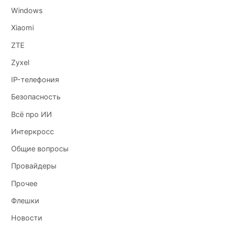
XasaH
:
Windows
13 февраля 2016 в 22:24
Xiaomi
Их можно использовать только у тех операторов, у которых есть
прошивка под эту модель. Больше никак.
ZTE
Zyxel
IP-телефония
Безопасность
Всё про ИИ
Интеркросс
Общие вопросы
Провайдеры
Прочее
Флешки
Новости