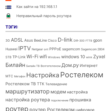
Как зайти на 192.168.1.1
Неправильный пароль роутера
ТЭГИ:
D-link
ADSL
Asus
gpon
BeeLine
Cisco
3G
DIR-300
FTTB
IPTV
PPPoE
Huawei
sagemcom
Netgear
Sagemcom 2804
ont
Wi-Fi
wifi
Zyxel
windows 10
TP-Link
STB
Windows
wink
Билайн
Дом.ру
Интернет
Волгателеком
Билайн ТВ
Ростелеком
Настройка
МТС
Мегафон
Ростелеком ТВ
ТТК
Телевидение
маршрутизатор
модем
настройка
настройка роутера
прошивка
подключение
роутер
роутер Ростелеком
цифровое