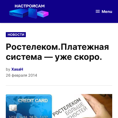
Skip
to
Menu
Настройка
content
оборудования
POSTED
НОВОСТИ
IN
Ростелеком.Платежная
система — уже скоро.
by
XasaH
26 февраля 2014