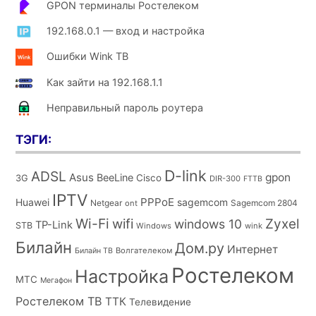
GPON терминалы Ростелеком
192.168.0.1 — вход и настройка
Ошибки Wink ТВ
Как зайти на 192.168.1.1
Неправильный пароль роутера
ТЭГИ:
D-link
ADSL
Asus
gpon
BeeLine
Cisco
3G
DIR-300
FTTB
IPTV
PPPoE
Huawei
sagemcom
Netgear
Sagemcom 2804
ont
Wi-Fi
wifi
Zyxel
windows 10
TP-Link
STB
Windows
wink
Билайн
Дом.ру
Интернет
Волгателеком
Билайн ТВ
Ростелеком
Настройка
МТС
Мегафон
Ростелеком ТВ
ТТК
Телевидение