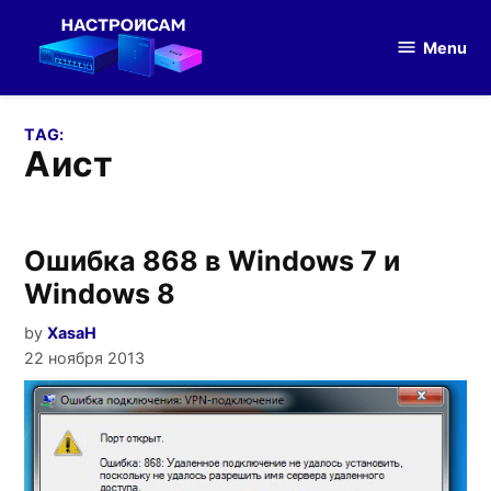
Skip
to
Menu
Настройка
content
оборудования
TAG:
аист
Ошибка 868 в Windows 7 и
Windows 8
by
XasaH
22 ноября 2013