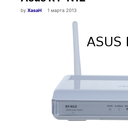
by
XasaH
1 марта 2013