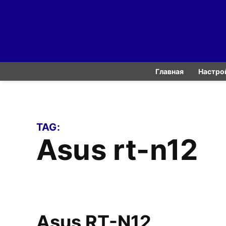
Skip
to
content
Главная
Настро
TAG:
asus rt-n12
Asus RT-N12