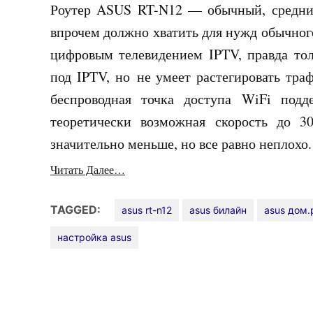
Роутер ASUS RT-N12 — обычный, средний
впрочем должно хватить для нужд обычного
цифровым телевидением IPTV, правда тол
под IPTV, но не умеет растегировать тра
беспроводная точка доступа WiFi подде
теоретически возможная скорость до 30
значительно меньше, но все равно неплохо.
Читать Далее…
TAGGED:
asus rt-n12
asus билайн
asus дом.
настройка asus