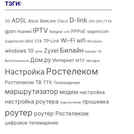
ТЭГИ:
D-link
ADSL
Asus
BeeLine
Cisco
3G
DIR-300
FTTB
IPTV
gpon
PPPoE
Huawei
sagemcom
Netgear
ont
Wi-Fi
wifi
TP-Link
Sagemcom 2804
STB
Windows
Билайн
Zyxel
windows 10
wink
Билайн ТВ
Дом.ру
Интернет
МТС
Волгателеком
Мегафон
Ростелеком
Настройка
Ростелеком ТВ
ТТК
Телевидение
маршрутизатор
модем
настройка
настройка роутера
прошивка
подключение
роутер
роутер Ростелеком
цифровое телевидение