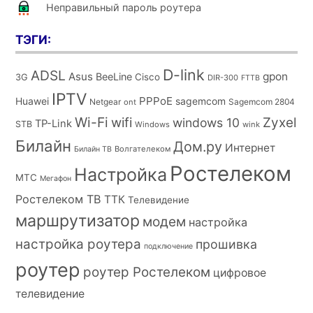
Неправильный пароль роутера
ТЭГИ:
D-link
ADSL
Asus
gpon
BeeLine
Cisco
3G
DIR-300
FTTB
IPTV
PPPoE
Huawei
sagemcom
Netgear
Sagemcom 2804
ont
Wi-Fi
wifi
Zyxel
windows 10
TP-Link
STB
Windows
wink
Билайн
Дом.ру
Интернет
Волгателеком
Билайн ТВ
Ростелеком
Настройка
МТС
Мегафон
Ростелеком ТВ
ТТК
Телевидение
маршрутизатор
модем
настройка
настройка роутера
прошивка
подключение
роутер
роутер Ростелеком
цифровое
телевидение