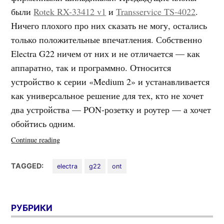
были
Rotek RX-33412 v1
и
Transservice TS-4022
.
Ничего плохого про них сказать не могу, остались
только положительные впечатления. Собственно
Electra G22 ничем от них и не отличается — как
аппаратно, так и программно. Относится
устройство к серии «Medium 2» и устанавливается
как универсальное решение для тех, кто не хочет
два устройства — PON-розетку и роутер — а хочет
обойтись одним.
«Оптический
Continue reading
терминал
Electra
TAGGED:
electra
g22
ont
G22
от
Ростелеком»
РУБРИКИ