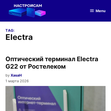
Skip
to
Menu
Настройка
content
оборудования
TAG:
electra
Оптический терминал Electra
G22 от Ростелеком
by
XasaH
1 марта 2026