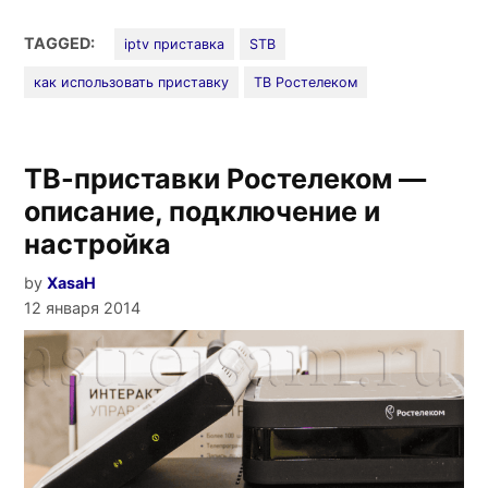
использовать
б/
TAGGED:
iptv приставка
STB
у
как использовать приставку
ТВ Ростелеком
приставку
Ростелеком»
ТВ-приставки Ростелеком —
описание, подключение и
настройка
by
XasaH
12 января 2014