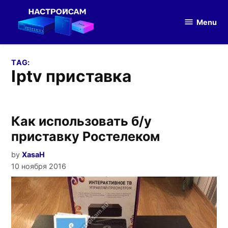
Skip
to
Menu
Настройка
content
оборудования
TAG:
iptv приставка
Как использовать б/у
приставку Ростелеком
by
XasaH
10 ноября 2016