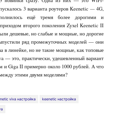
 новинки сразу. Одна из них — это WiFi-
пускалось 3 варианта роутеров Keenetic
—
4G,
ополнилось ещё тремя более дорогими и
приходом второго поколения Zyxel Keenetic II
 были дешевые, но слабые и мощные, но дорогие
 выпустили ряд промежуточных моделей — они
ва в линейке, но не такие мощные, как топовые
va — это, практически, удешевленный вариант
им и Giga II примерно около 1000 рублей. А что
 между этими двумя моделями?
netic viva настройка
keenetic настройка
va