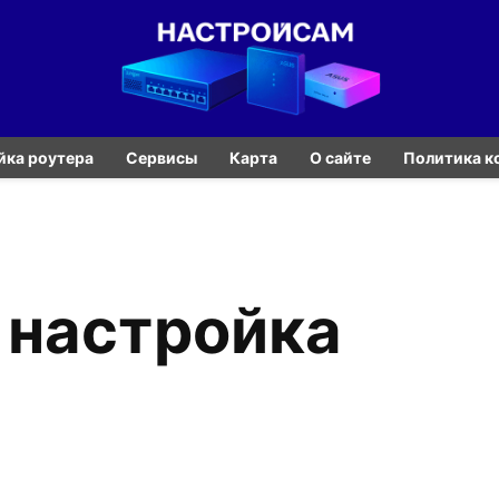
йка роутера
Сервисы
Карта
О сайте
Политика к
a настройка