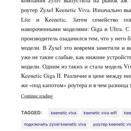
компания
выпустила на рынок аж 3
роутер Zyxel Keenetic Viva. Изначально вы
Lite и Keenetic
.
Затем семейство п
навороченными моделями: Giga и Ultra. С 
производитель озадачился тем, что у него
модели. В Zyxel это вовремя заметили и
уже не такие слабые, как нижние устройст
модели. Одним из таких и стала модель Vi
Keenetic Giga II. Различие в цене между н
же «под капотом» роутера и в чем разница
«Zyxel
Continue reading
Keenetic
Viva»
TAGGED:
keenetic viva
keenetic viva wifi
kee
подключить zyxel keenetic viva
роутер keenetic vi