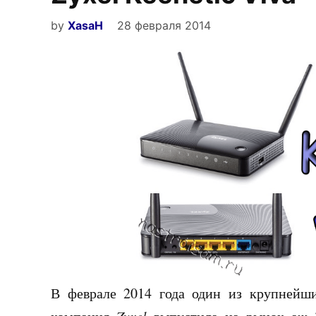
by
XasaH
28 февраля 2014
В феврале 2014 года один из крупнейши
Zyxel