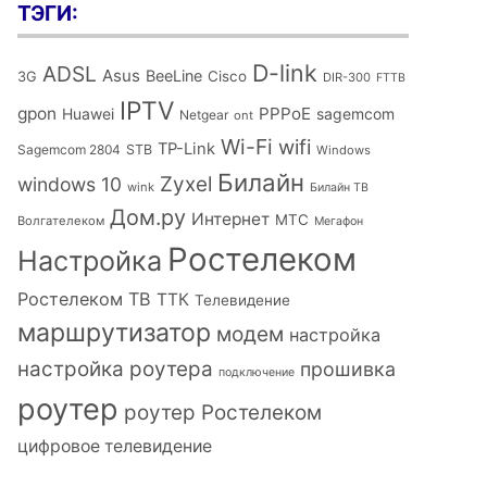
ТЭГИ:
D-link
ADSL
Asus
BeeLine
Cisco
3G
DIR-300
FTTB
IPTV
gpon
PPPoE
Huawei
sagemcom
Netgear
ont
Wi-Fi
wifi
TP-Link
Sagemcom 2804
STB
Windows
Билайн
Zyxel
windows 10
wink
Билайн ТВ
Дом.ру
Интернет
МТС
Волгателеком
Мегафон
Ростелеком
Настройка
Ростелеком ТВ
ТТК
Телевидение
маршрутизатор
модем
настройка
настройка роутера
прошивка
подключение
роутер
роутер Ростелеком
цифровое телевидение