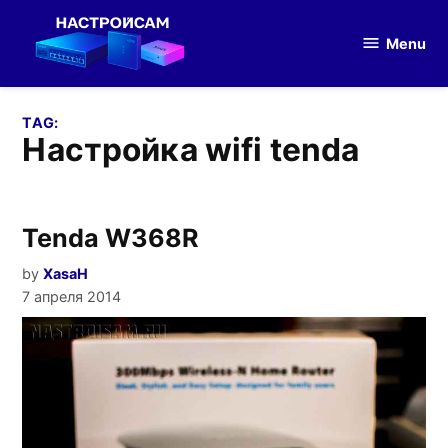
Skip
to
Menu
Настройка
content
оборудования
TAG:
настройка wifi tenda
Tenda W368R
by
XasaH
7 апреля 2014