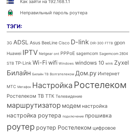
Как зайти на 192.168.1.1
Неправильный пароль роутера
ТЭГИ:
D-link
ADSL
Asus
gpon
BeeLine
Cisco
3G
DIR-300
FTTB
IPTV
PPPoE
Huawei
sagemcom
Netgear
Sagemcom 2804
ont
Wi-Fi
wifi
Zyxel
windows 10
TP-Link
STB
Windows
wink
Билайн
Дом.ру
Интернет
Волгателеком
Билайн ТВ
Ростелеком
Настройка
МТС
Мегафон
Ростелеком ТВ
ТТК
Телевидение
маршрутизатор
модем
настройка
настройка роутера
прошивка
подключение
роутер
роутер Ростелеком
цифровое