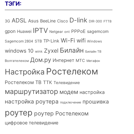
ТЭГИ:
D-link
ADSL
Asus
BeeLine
Cisco
3G
DIR-300
FTTB
IPTV
gpon
PPPoE
Huawei
sagemcom
Netgear
ont
Wi-Fi
wifi
TP-Link
Sagemcom 2804
STB
Windows
Билайн
Zyxel
windows 10
wink
Билайн ТВ
Дом.ру
Интернет
МТС
Волгателеком
Мегафон
Ростелеком
Настройка
Ростелеком ТВ
ТТК
Телевидение
маршрутизатор
модем
настройка
настройка роутера
прошивка
подключение
роутер
роутер Ростелеком
цифровое телевидение