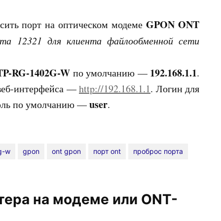
GPON ONT
осить порт на оптическом модеме
рта 12321 для клиента файлообменной сети
NTP-RG-1402G-W
192.168.1.1
по умолчанию —
.
 веб-интерфейса —
http://192.168.1.1
. Логин для
user
роль по умолчанию —
.
g-w
gpon
ont gpon
порт ont
проброс порта
тера на модеме или ONT-