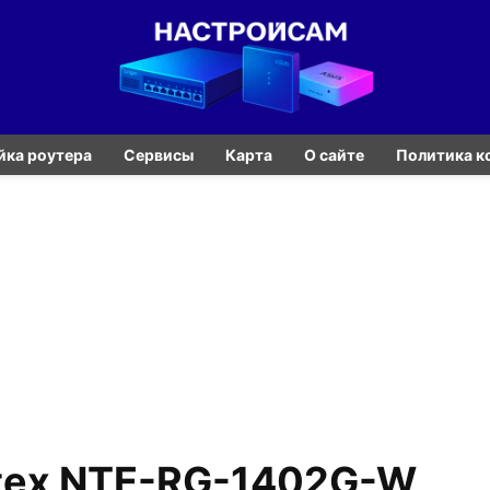
йка роутера
Сервисы
Карта
О сайте
Политика к
ltex NTE-RG-1402G-W