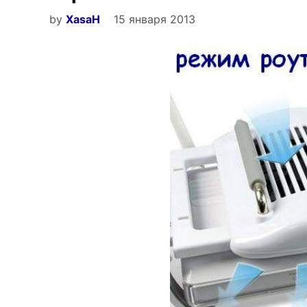
by
XasaH
15 января 2013