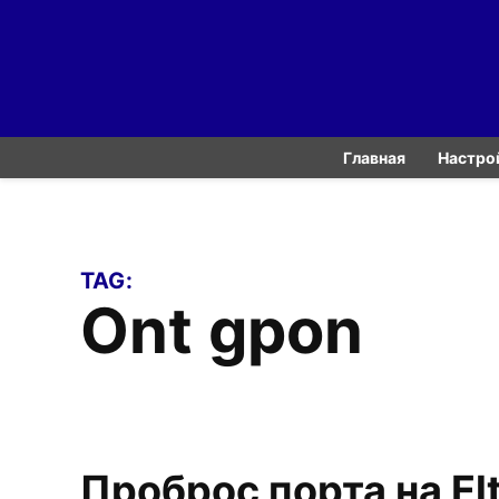
Skip
to
content
Главная
Настро
TAG:
ont gpon
Проброс порта на E