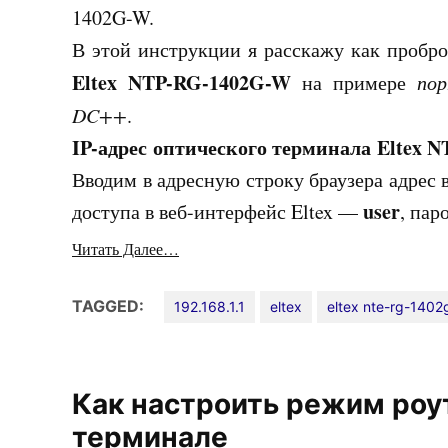
1402G-W.
В этой инструкции я расскажу как пробр
Eltex NTP-RG-1402G-W
на примере
по
DC++
.
IP-адрес оптического терминала Eltex 
Вводим в адресную строку браузера адрес
user
доступа в веб-интерфейс Eltex —
, па
Читать Далее…
TAGGED:
192.168.1.1
eltex
eltex nte-rg-1402
Как настроить режим роу
терминале