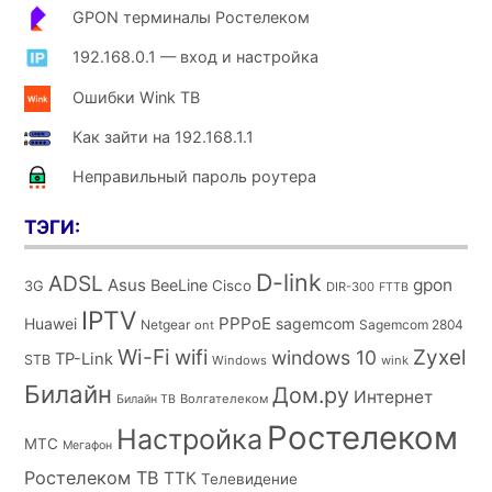
GPON терминалы Ростелеком
192.168.0.1 — вход и настройка
Ошибки Wink ТВ
Как зайти на 192.168.1.1
Неправильный пароль роутера
ТЭГИ:
D-link
ADSL
Asus
gpon
BeeLine
Cisco
3G
DIR-300
FTTB
IPTV
PPPoE
Huawei
sagemcom
Netgear
Sagemcom 2804
ont
Wi-Fi
wifi
Zyxel
windows 10
TP-Link
STB
Windows
wink
Билайн
Дом.ру
Интернет
Волгателеком
Билайн ТВ
Ростелеком
Настройка
МТС
Мегафон
Ростелеком ТВ
ТТК
Телевидение