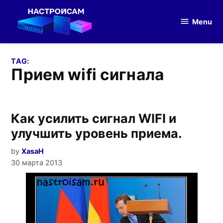
Skip
to
Menu
Настройка
content
оборудования
TAG:
прием wifi сигнала
Как усилить сигнал WIFI и
улучшить уровень приема.
by
XasaH
30 марта 2013