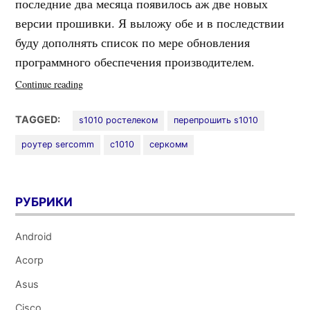
последние два месяца появилось аж две новых
версии прошивки. Я выложу обе и в последствии
буду дополнять список по мере обновления
программного обеспечения производителем.
«Прошивка
Continue reading
роутера
S1010
TAGGED:
s1010 ростелеком
перепрошить s1010
Ростелеком»
роутер sercomm
с1010
серкомм
РУБРИКИ
Android
Acorp
Asus
Cisco