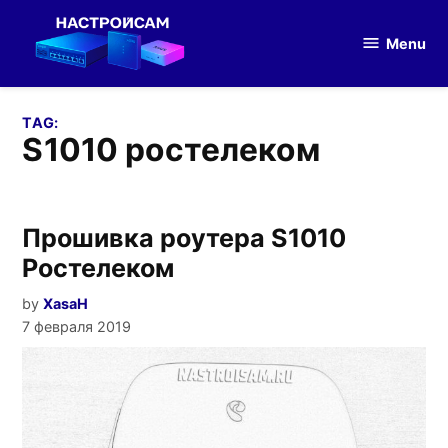
Skip
to
Menu
Настройка
content
оборудования
TAG:
s1010 ростелеком
Прошивка роутера S1010
Ростелеком
by
XasaH
7 февраля 2019