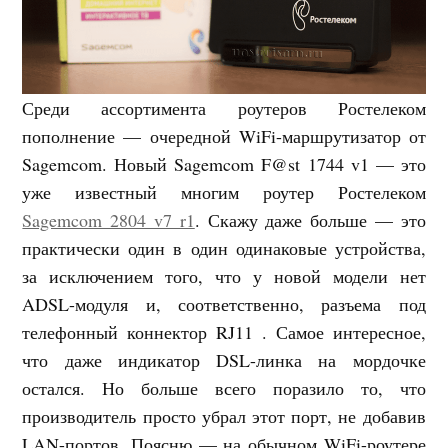
Среди ассортимента роутеров Ростелеком
пополнение — очередной WiFi-маршрутизатор от
Sagemcom. Новый Sagemcom F@st 1744 v1 — это
уже известный многим роутер Ростелеком
Sagemcom 2804 v7 r1
. Скажу даже больше — это
практически один в один одинаковые устройства,
за исключением того, что у новой модели нет
ADSL-модуля и, соответственно, разъема под
телефонный коннектор RJ11 . Самое интересное,
что даже индикатор DSL-линка на мордочке
остался. Но больше всего поразило то, что
производитель просто убрал этот порт, не добавив
LAN-портов. Поясню — на обычном WiFi-роутере