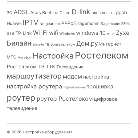
D-link
ADSL
Asus
gpon
BeeLine
Cisco
3G
DIR-300
FTTB
IPTV
PPPoE
Huawei
sagemcom
Netgear
Sagemcom 2804
ont
Wi-Fi
wifi
Zyxel
windows 10
TP-Link
STB
Windows
wink
Билайн
Дом.ру
Интернет
Волгателеком
Билайн ТВ
Ростелеком
Настройка
МТС
Мегафон
Ростелеком ТВ
ТТК
Телевидение
маршрутизатор
модем
настройка
настройка роутера
прошивка
подключение
роутер
роутер Ростелеком
цифровое
телевидение
© 2026 Настройка оборудования