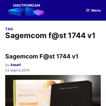
Skip
to
Menu
Настройка
content
оборудования
TAG:
sagemcom f@st 1744 v1
Sagemcom F@st 1744 v1
by
XasaH
23 марта 2014